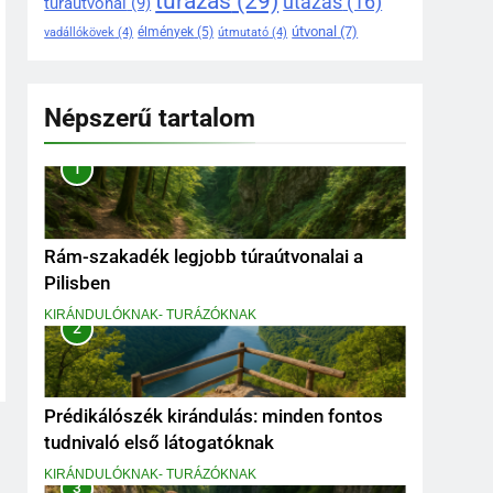
túrázás
(29)
utazás
(16)
túraútvonal
(9)
útvonal
(7)
élmények
(5)
vadállókövek
(4)
útmutató
(4)
Népszerű tartalom
1
Rám-szakadék legjobb túraútvonalai a
Pilisben
KIRÁNDULÓKNAK- TURÁZÓKNAK
2
Prédikálószék kirándulás: minden fontos
tudnivaló első látogatóknak
KIRÁNDULÓKNAK- TURÁZÓKNAK
3