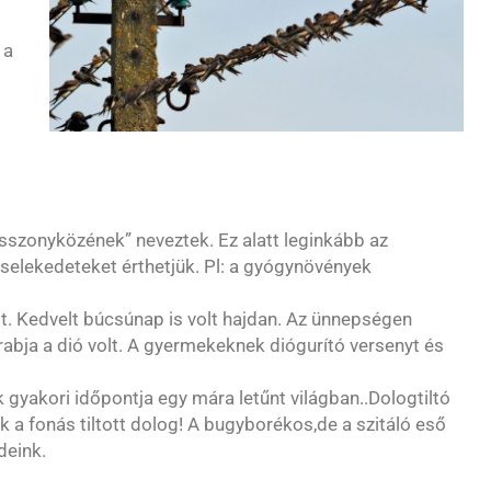
 a
asszonyközének” neveztek. Ez alatt leginkább az
elekedeteket érthetjük. Pl: a gyógynövények
t. Kedvelt búcsúnap is volt hajdan. Az ünnepségen
abja a dió volt. A gyermekeknek diógurító versenyt és
gyakori időpontja egy mára letűnt világban..Dologtiltó
 a fonás tiltott dolog! A bugyborékos,de a szitáló eső
deink.