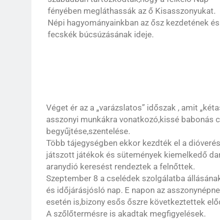
fényében megláthassák az ő Kisasszonyukat.
Népi hagyományainkban az ősz kezdetének és
fecskék búcsúzásának ideje.
Véget ér az a „varázslatos” időszak , amit „két
asszonyi munkákra vonatkozó,kissé babonás cs
begyűjtése,szentelése.
Több tájegységben ekkor kezdték el a dióverés
játszott játékok és sütemények kiemelkedő dar
aranydió keresést rendeztek a felnőttek.
Szeptember 8 a cselédek szolgálatba állásának 
és időjárásjósló nap. E napon az asszonynépnek
esetén is,bizony esős őszre következtettek elő
A szőlőtermésre is akadtak megfigyelések.