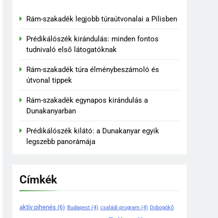
Rám-szakadék legjobb túraútvonalai a Pilisben
Prédikálószék kirándulás: minden fontos
tudnivaló első látogatóknak
Rám-szakadék túra élménybeszámoló és
útvonal tippek
Rám-szakadék egynapos kirándulás a
Dunakanyarban
Prédikálószék kilátó: a Dunakanyar egyik
legszebb panorámája
Címkék
aktív pihenés
(6)
Budapest
(4)
családi program
(4)
Dobogókő