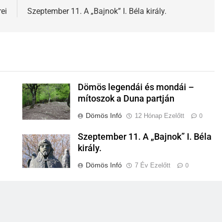
ei
Szeptember 11. A „Bajnok” I. Béla király.
Dömös legendái és mondái –
mítoszok a Duna partján
Dömös Infó
12 Hónap Ezelőtt
0
0
Szeptember 11. A „Bajnok” I. Béla
király.
Dömös Infó
7 Év Ezelőtt
0