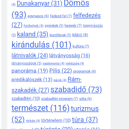
Dömös
Dunakanyar
(31)
(4)
(93)
felfedezés
egynapos
(6)
fedezd fel
(7)
(27)
hegyek
(7)
gyerekek
(5)
hegymászás
fotóhelyek
(4)
kaland
(35)
kilátó
(8)
(5)
kezdőknek
(5)
kirándulás
(101)
kultúra
(7)
látnivalók
(24)
látványosság
(16)
látványosságok
(5)
naplemente
(4)
nehézség
(4)
Pilis
(22)
panoráma
(19)
programok
(6)
Rám-
prédikálószék
(13)
párok
(4)
szabadidő
(73)
szakadék
(27)
szabadtéri
(10)
szabadtéri program
(7)
séta
(6)
természet
(116)
turizmus
(52)
túra
(37)
történelem
(10)
térkép
(4)