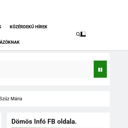
S
KÖZÉRDEKŰ HÍREK
RÁZÓKNAK
 Szűz Mária
Dömös Infó FB oldala.