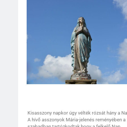
Kisasszony napkor úgy vélték rózsát hány a Na
A hívő asszonyok Mária-jelenés reményében a
szabadban tartózkodtak,hogy a felkelő Nap