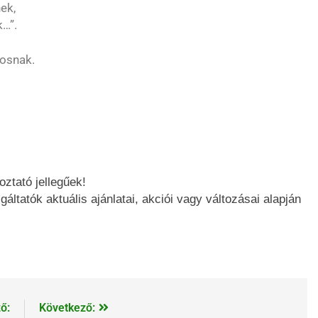
ek,
k…”.
osnak.
oztató jellegűek!
gáltatók aktuális ajánlatai, akciói vagy változásai alapján
ő:
Következő: