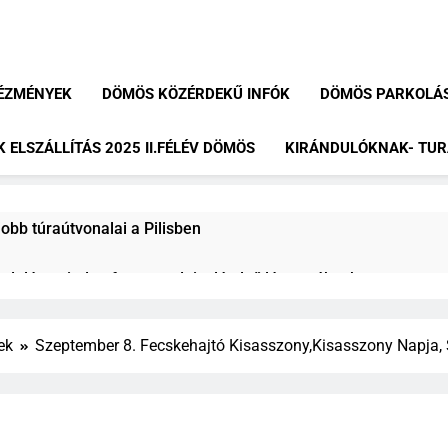
ÉZMÉNYEK
DÖMÖS KÖZÉRDEKŰ INFÓK
DÖMÖS PARKOLÁ
 ELSZÁLLÍTÁS 2025 II.FÉLÉV DÖMÖS
KIRÁNDULÓKNAK- TU
bb túraútvonalai a Pilisben
ndulás: minden fontos tudnivaló első látogatóknak
 élménybeszámoló és útvonal tippek
ek
Szeptember 8. Fecskehajtó Kisasszony,Kisasszony Napja,
napos kirándulás a Dunakanyarban
átó: a Dunakanyar egyik legszebb panorámája