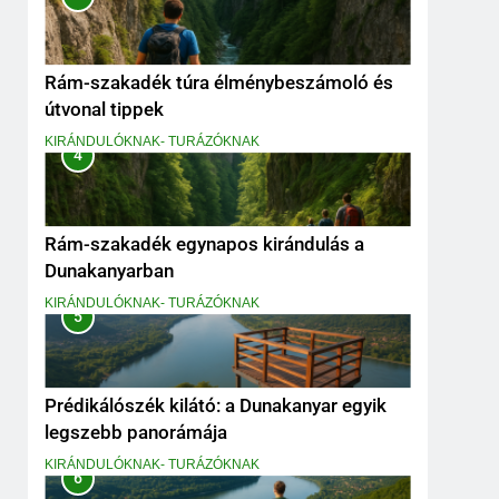
Rám-szakadék túra élménybeszámoló és
útvonal tippek
KIRÁNDULÓKNAK- TURÁZÓKNAK
4
Rám-szakadék egynapos kirándulás a
Dunakanyarban
KIRÁNDULÓKNAK- TURÁZÓKNAK
5
Prédikálószék kilátó: a Dunakanyar egyik
legszebb panorámája
KIRÁNDULÓKNAK- TURÁZÓKNAK
6