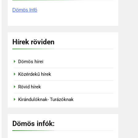
Dömös Infó
zakadék titkos panoráma pontjai
Hírek röviden
előtt
Dömös hírei
Közérdekű hírek
Rövid hírek
Kirándulóknak- Turázóknak
Dömös infók: