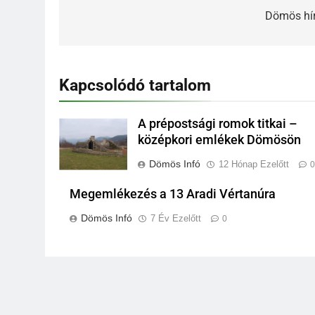
Dömös hír
Kapcsolódó tartalom
A prépostsági romok titkai –
középkori emlékek Dömösön
Dömös Infó
12 Hónap Ezelőtt
Megemlékezés a 13 Aradi Vértanúra
Dömös Infó
7 Év Ezelőtt
0