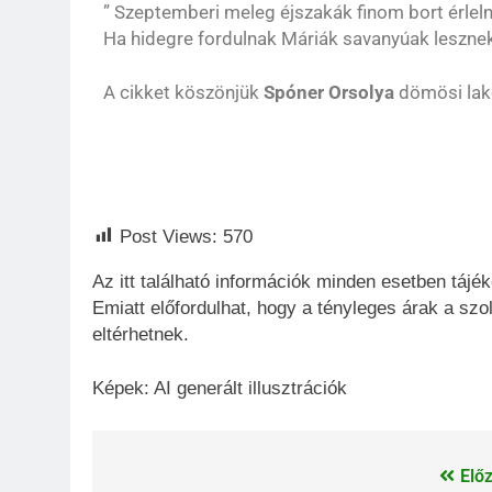
” Szeptemberi meleg éjszakák finom bort érleln
Ha hidegre fordulnak Máriák savanyúak leszne
A cikket köszönjük
Spóner Orsolya
dömösi lak
Post Views:
570
Az itt található információk minden esetben tájék
Emiatt előfordulhat, hogy a tényleges árak a szol
eltérhetnek.
Képek: AI generált illusztrációk
Előz