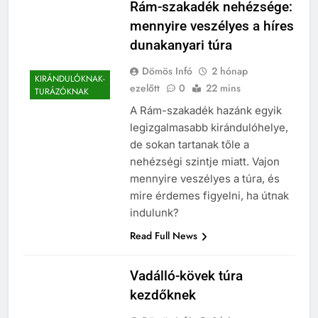
Rám-szakadék nehézsége:
mennyire veszélyes a híres
dunakanyari túra
Dömös Infó
2 hónap
KIRÁNDULÓKNAK-
ezelőtt
0
22 mins
TURÁZÓKNAK
A Rám-szakadék hazánk egyik
legizgalmasabb kirándulóhelye,
de sokan tartanak tőle a
nehézségi szintje miatt. Vajon
mennyire veszélyes a túra, és
mire érdemes figyelni, ha útnak
indulunk?
Read Full News
Vadálló-kövek túra
kezdőknek