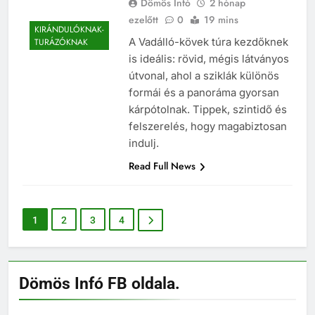
Dömös Infó
2 hónap
ezelőtt
0
19 mins
KIRÁNDULÓKNAK-
A Vadálló-kövek túra kezdőknek
TURÁZÓKNAK
is ideális: rövid, mégis látványos
útvonal, ahol a sziklák különös
formái és a panoráma gyorsan
kárpótolnak. Tippek, szintidő és
felszerelés, hogy magabiztosan
indulj.
Read Full News
1
2
3
4
Dömös Infó FB oldala.