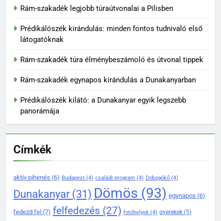
Rám-szakadék legjobb túraútvonalai a Pilisben
Prédikálószék kirándulás: minden fontos tudnivaló első
látogatóknak
136
Rám-szakadék túra élménybeszámoló és útvonal tippek
Madárles és természetfotózás
Rám-szakadék egynapos kirándulás a Dunakanyarban
a Duna-Ipoly Nemzeti Parkban
KIRÁNDULÓKNAK- TURÁZÓKNAK
Prédikálószék kilátó: a Dunakanyar egyik legszebb
panorámája
137
Rám-szakadék: Magyarország
Címkék
egyik legizgalmasabb
kirándulóhelye
KIRÁNDULÓKNAK- TURÁZÓKNAK
aktív pihenés
(6)
Budapest
(4)
családi program
(4)
Dobogókő
(4)
138
Dömös
(93)
Dunakanyar
(31)
Dömös legendái és mondái –
egynapos
(6)
mítoszok a Duna partján
felfedezés
(27)
fedezd fel
(7)
gyerekek
(5)
fotóhelyek
(4)