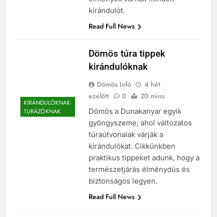
kirándulót.
Read Full News
Dömös túra tippek
kirándulóknak
Dömös Infó
4 hét
ezelőtt
0
20 mins
KIRÁNDULÓKNAK-
Dömös a Dunakanyar egyik
TURÁZÓKNAK
gyöngyszeme, ahol változatos
túraútvonalak várják a
kirándulókat. Cikkünkben
praktikus tippeket adunk, hogy a
természetjárás élménydús és
biztonságos legyen.
Read Full News