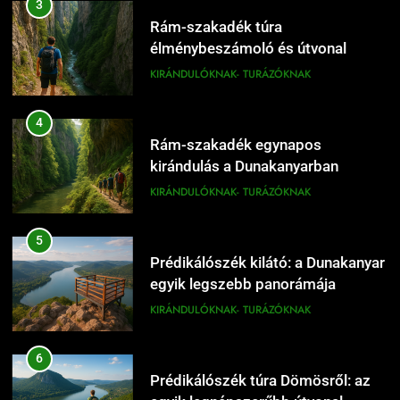
KIRÁNDULÓKNAK- TURÁZÓKNAK
Rám-szakadék túra
élménybeszámoló és útvonal
tippek
KIRÁNDULÓKNAK- TURÁZÓKNAK
17
Dömös legszebb sétái a Duna-
4
parton
Rám-szakadék egynapos
KIRÁNDULÓKNAK- TURÁZÓKNAK
kirándulás a Dunakanyarban
KIRÁNDULÓKNAK- TURÁZÓKNAK
18
Dömös Duna-part és panoráma
5
a Dunakanyarban
Prédikálószék kilátó: a Dunakanyar
KIRÁNDULÓKNAK- TURÁZÓKNAK
egyik legszebb panorámája
KIRÁNDULÓKNAK- TURÁZÓKNAK
19
Dömös egynapos túra a Pilisben
6
KIRÁNDULÓKNAK- TURÁZÓKNAK
Prédikálószék túra Dömösről: az
egyik legnépszerűbb útvonal