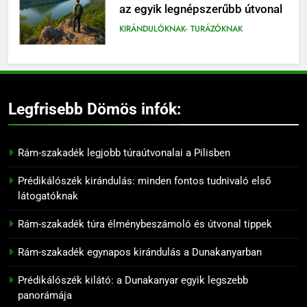
az egyik legnépszerűbb útvonal
KIRÁNDULÓKNAK- TURÁZÓKNAK
7
Rám-szakadék családi
kirándulás: mit érdemes tudni
Legfrisebb Dömös infók:
előtte
KIRÁNDULÓKNAK- TURÁZÓKNAK
Rám-szakadék legjobb túraútvonalai a Pilisben
8
Prédikálószék túraútvonal:
Prédikálószék kirándulás: minden fontos tudnivaló első
hogyan juthatsz fel a kilátóhoz
látogatóknak
KIRÁNDULÓKNAK- TURÁZÓKNAK
Rám-szakadék túra élménybeszámoló és útvonal tippek
9
Rám-szakadék egynapos kirándulás a Dunakanyarban
Rám-szakadék titkos panoráma
pontjai
Prédikálószék kilátó: a Dunakanyar egyik legszebb
panorámája
KIRÁNDULÓKNAK- TURÁZÓKNAK