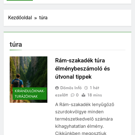
Kezdőoldal
túra
túra
Rám-szakadék túra
élménybeszámoló és
útvonal tippek
Dömös Infó
1 hét
KIRÁNDULÓKNAK-
ezelőtt
0
18 mins
TURÁZÓKNAK
A Rám-szakadék lenyűgöző
szurdokvölgye minden
természetkedvelő számára
kihagyhatatlan élmény.
Cikkünkben megosztjuk