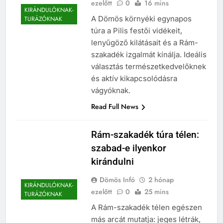
ezelőtt
0
16 mins
KIRÁNDULÓKNAK-
A Dömös környéki egynapos
TURÁZÓKNAK
túra a Pilis festői vidékeit,
lenyűgöző kilátásait és a Rám-
szakadék izgalmát kínálja. Ideális
választás természetkedvelőknek
és aktív kikapcsolódásra
vágyóknak.
Read Full News
Rám-szakadék túra télen:
szabad-e ilyenkor
kirándulni
Dömös Infó
2 hónap
KIRÁNDULÓKNAK-
ezelőtt
0
25 mins
TURÁZÓKNAK
A Rám-szakadék télen egészen
más arcát mutatja: jeges létrák,