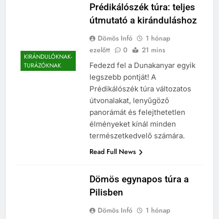
Prédikálószék túra: teljes
útmutató a kiránduláshoz
Dömös Infó
1 hónap
ezelőtt
0
21 mins
KIRÁNDULÓKNAK-
Fedezd fel a Dunakanyar egyik
TURÁZÓKNAK
legszebb pontját! A
Prédikálószék túra változatos
útvonalakat, lenyűgöző
panorámát és felejthetetlen
élményeket kínál minden
természetkedvelő számára.
Read Full News
Dömös egynapos túra a
Pilisben
Dömös Infó
1 hónap