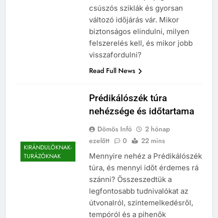
csúszós sziklák és gyorsan
változó időjárás vár. Mikor
biztonságos elindulni, milyen
felszerelés kell, és mikor jobb
visszafordulni?
Read Full News
Prédikálószék túra
nehézsége és időtartama
Dömös Infó
2 hónap
ezelőtt
0
22 mins
KIRÁNDULÓKNAK-
Mennyire nehéz a Prédikálószék
TURÁZÓKNAK
túra, és mennyi időt érdemes rá
szánni? Összeszedtük a
legfontosabb tudnivalókat az
útvonalról, szintemelkedésről,
tempóról és a pihenők