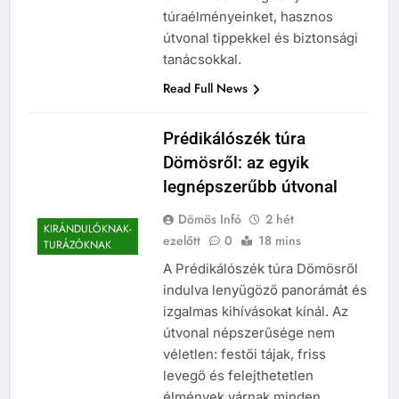
túraélményeinket, hasznos
útvonal tippekkel és biztonsági
tanácsokkal.
Read Full News
Prédikálószék túra
Dömösről: az egyik
legnépszerűbb útvonal
Dömös Infó
2 hét
KIRÁNDULÓKNAK-
ezelőtt
0
18 mins
TURÁZÓKNAK
A Prédikálószék túra Dömösről
indulva lenyűgöző panorámát és
izgalmas kihívásokat kínál. Az
útvonal népszerűsége nem
véletlen: festői tájak, friss
levegő és felejthetetlen
élmények várnak minden