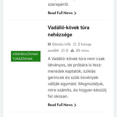
szerepéről.
Read Full News
Vadálló-kövek túra
nehézsége
Dömös Infó
2 hónap
ezelőtt
0
30 mins
KIRÁNDULÓKNAK-
A Vadálló-kövek túra nem csak
TURÁZÓKNAK
látványos, de próbára is tesz:
meredek kaptatók, sziklás
gerincek és szűk ösvények
váltják egymást. Megmutatjuk,
mire számíts, és hogyan készülj
fel okosan.
Read Full News