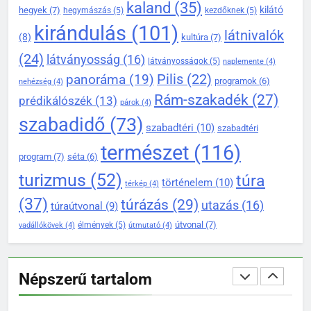
DÖMÖS HÍREI
kaland
(35)
kilátó
hegyek
(7)
hegymászás
(5)
kezdőknek
(5)
KIRÁNDULÓKNAK- TURÁZÓKNAK
kirándulás
(101)
látnivalók
(8)
kultúra
(7)
139
(24)
látványosság
(16)
látványosságok
(5)
naplemente
(4)
A Duna-kanyar gyöngyszeme:
Pilis
(22)
panoráma
(19)
miért érdemes ellátogatni
programok
(6)
nehézség
(4)
Dömösre
Rám-szakadék
(27)
prédikálószék
(13)
KIRÁNDULÓKNAK- TURÁZÓKNAK
párok
(4)
szabadidő
(73)
szabadtéri
(10)
szabadtéri
1
természet
(116)
Rám-szakadék legjobb
program
(7)
séta
(6)
túraútvonalai a Pilisben
turizmus
(52)
túra
történelem
(10)
térkép
(4)
KIRÁNDULÓKNAK- TURÁZÓKNAK
(37)
túrázás
(29)
utazás
(16)
túraútvonal
(9)
útvonal
(7)
élmények
(5)
vadállókövek
(4)
útmutató
(4)
2
Prédikálószék kirándulás:
minden fontos tudnivaló első
Népszerű tartalom
látogatóknak
KIRÁNDULÓKNAK- TURÁZÓKNAK