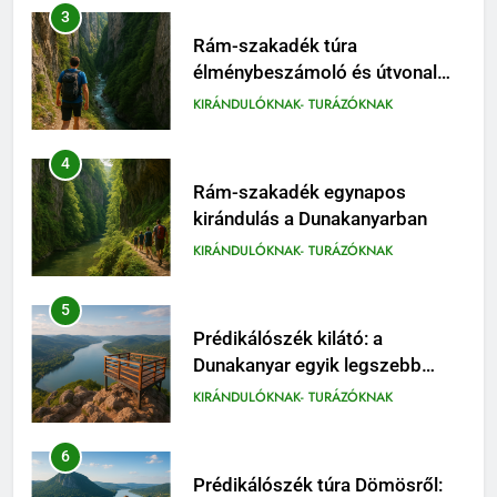
3
Rám-szakadék túra
élménybeszámoló és útvonal
tippek
KIRÁNDULÓKNAK- TURÁZÓKNAK
4
Rám-szakadék egynapos
kirándulás a Dunakanyarban
KIRÁNDULÓKNAK- TURÁZÓKNAK
5
Prédikálószék kilátó: a
Dunakanyar egyik legszebb
panorámája
KIRÁNDULÓKNAK- TURÁZÓKNAK
6
Prédikálószék túra Dömösről: