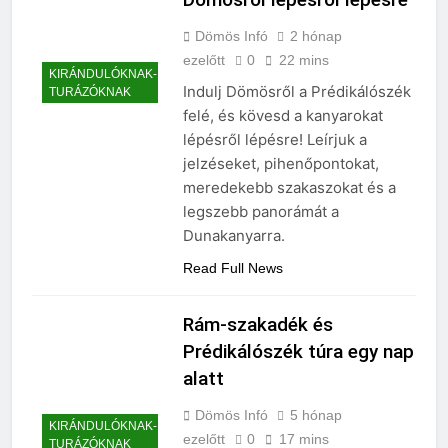
Dömösről lépésről lépésre
Dömös Infó
2 hónap
ezelőtt
0
22 mins
KIRÁNDULÓKNAK-
Indulj Dömösről a Prédikálószék
TURÁZÓKNAK
felé, és kövesd a kanyarokat
lépésről lépésre! Leírjuk a
jelzéseket, pihenőpontokat,
meredekebb szakaszokat és a
legszebb panorámát a
Dunakanyarra.
Read Full News
Rám-szakadék és
Prédikálószék túra egy nap
alatt
Dömös Infó
5 hónap
KIRÁNDULÓKNAK-