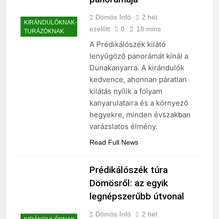
panorámája
Dömös Infó
2 hét
KIRÁNDULÓKNAK-
ezelőtt
0
18 mins
TURÁZÓKNAK
A Prédikálószék kilátó
lenyűgöző panorámát kínál a
Dunakanyarra. A kirándulók
kedvence, ahonnan páratlan
kilátás nyílik a folyam
kanyarulataira és a környező
hegyekre, minden évszakban
varázslatos élmény.
Read Full News
Prédikálószék túra
Dömösről: az egyik
legnépszerűbb útvonal