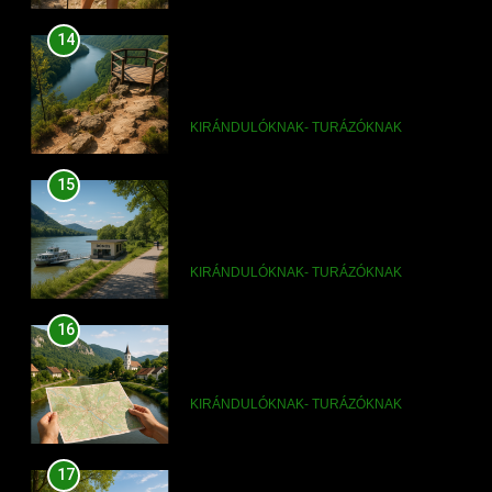
15
Dömös hajóállomás és
dunaparti séták
KIRÁNDULÓKNAK- TURÁZÓKNAK
16
Dömös látnivalók térképpel
KIRÁNDULÓKNAK- TURÁZÓKNAK
17
Dömös legszebb sétái a Duna-
parton
KIRÁNDULÓKNAK- TURÁZÓKNAK