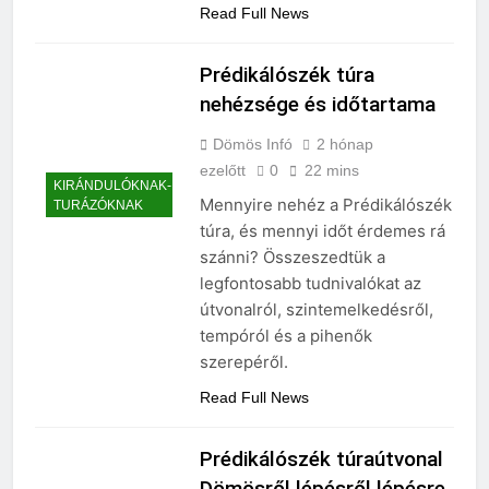
Read Full News
Prédikálószék túra
nehézsége és időtartama
Dömös Infó
2 hónap
ezelőtt
0
22 mins
KIRÁNDULÓKNAK-
Mennyire nehéz a Prédikálószék
TURÁZÓKNAK
túra, és mennyi időt érdemes rá
szánni? Összeszedtük a
legfontosabb tudnivalókat az
útvonalról, szintemelkedésről,
tempóról és a pihenők
szerepéről.
Read Full News
Prédikálószék túraútvonal