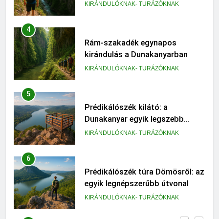
KIRÁNDULÓKNAK- TURÁZÓKNAK
5
Prédikálószék kilátó: a
Dunakanyar egyik legszebb
panorámája
KIRÁNDULÓKNAK- TURÁZÓKNAK
6
Prédikálószék túra Dömösről: az
egyik legnépszerűbb útvonal
KIRÁNDULÓKNAK- TURÁZÓKNAK
7
Rám-szakadék családi
kirándulás: mit érdemes tudni
előtte
KIRÁNDULÓKNAK- TURÁZÓKNAK