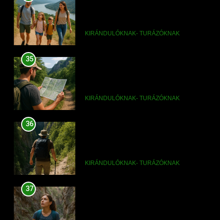
35
Rám-szakadék túra térképpel:
részletes útvonal a Pilisben
KIRÁNDULÓKNAK- TURÁZÓKNAK
36
Rám-szakadék túra Dömösről:
így indulj el a szurdokhoz
KIRÁNDULÓKNAK- TURÁZÓKNAK
37
Rám-szakadék túra kezdőknek:
mennyire nehéz a szurdok túra
KIRÁNDULÓKNAK- TURÁZÓKNAK
38
Rám-szakadék túra