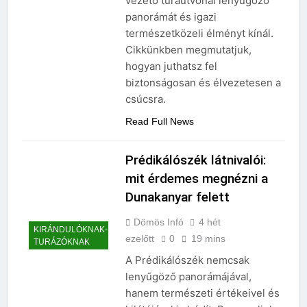
vezető túraútvonal lenyűgöző
panorámát és igazi
természetközeli élményt kínál.
Cikkünkben megmutatjuk,
hogyan juthatsz fel
biztonságosan és élvezetesen a
csúcsra.
Read Full News
Prédikálószék látnivalói:
mit érdemes megnézni a
Dunakanyar felett
Dömös Infó
4 hét
KIRÁNDULÓKNAK-
ezelőtt
0
19 mins
TURÁZÓKNAK
A Prédikálószék nemcsak
lenyűgöző panorámájával,
hanem természeti értékeivel és