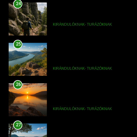
25
Dömös panoráma pontok a
Dunakanyar felett
KIRÁNDULÓKNAK- TURÁZÓKNAK
26
Dömös naplemente helyek a
Dunakanyarban
KIRÁNDULÓKNAK- TURÁZÓKNAK
27
Dömös legszebb fotóhelyei a
Dunakanyarban
KIRÁNDULÓKNAK- TURÁZÓKNAK
28