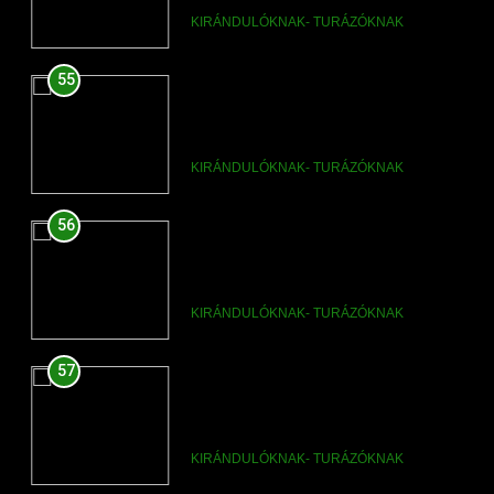
mit érdemes megnézni
KIRÁNDULÓKNAK- TURÁZÓKNAK
56
Dömös története és
legfontosabb látnivalói
KIRÁNDULÓKNAK- TURÁZÓKNAK
57
Dömös naplemente helyek a
Dunakanyarban
KIRÁNDULÓKNAK- TURÁZÓKNAK
58
Dömös legszebb utcái és
hangulatos falurészei
KIRÁNDULÓKNAK- TURÁZÓKNAK