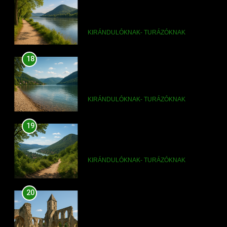
18
Dömös Duna-part és panoráma
a Dunakanyarban
KIRÁNDULÓKNAK- TURÁZÓKNAK
19
Dömös egynapos túra a Pilisben
KIRÁNDULÓKNAK- TURÁZÓKNAK
20
Dömösi prépostság romjai:
történelmi látnivaló
KIRÁNDULÓKNAK- TURÁZÓKNAK
21
Dömös hétvégi kirándulás
Budapest közelében