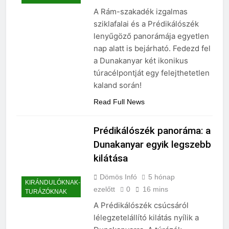
ezelőtt
0
17 mins
TURÁZÓKNAK
A Rám-szakadék izgalmas
sziklafalai és a Prédikálószék
lenyűgöző panorámája egyetlen
nap alatt is bejárható. Fedezd fel
a Dunakanyar két ikonikus
túracélpontját egy felejthetetlen
kaland során!
Read Full News
Prédikálószék panoráma: a
Dunakanyar egyik legszebb
kilátása
Dömös Infó
5 hónap
KIRÁNDULÓKNAK-
ezelőtt
0
16 mins
TURÁZÓKNAK
A Prédikálószék csúcsáról
lélegzetelállító kilátás nyílik a