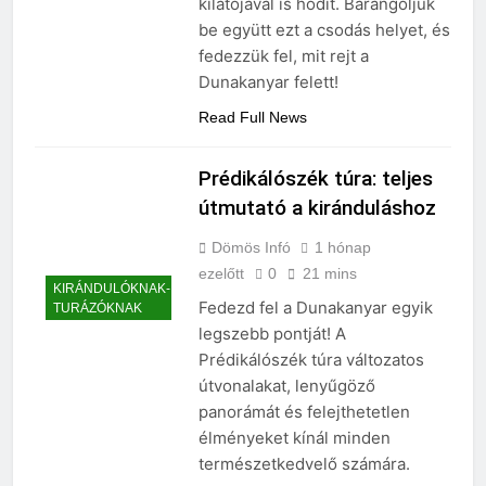
kilátójával is hódít. Barangoljuk
be együtt ezt a csodás helyet, és
fedezzük fel, mit rejt a
Dunakanyar felett!
Read Full News
Prédikálószék túra: teljes
útmutató a kiránduláshoz
Dömös Infó
1 hónap
ezelőtt
0
21 mins
KIRÁNDULÓKNAK-
Fedezd fel a Dunakanyar egyik
TURÁZÓKNAK
legszebb pontját! A
Prédikálószék túra változatos
útvonalakat, lenyűgöző
panorámát és felejthetetlen
élményeket kínál minden
természetkedvelő számára.