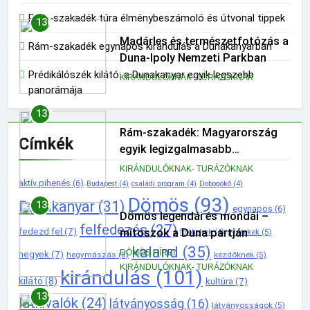
látogatóknak
Rám-szakadék túra élménybeszámoló és útvonal tippek
137
Rám-szakadék: Magyarország
Rám-szakadék egynapos kirándulás a Dunakanyarban
egyik legizgalmasabb
kirándulóhelye
Prédikálószék kilátó: a Dunakanyar egyik legszebb
KIRÁNDULÓKNAK- TURÁZÓKNAK
panorámája
138
Dömös legendái és mondái –
Címkék
mítoszok a Duna partján
DÖMÖS HÍREI
KIRÁNDULÓKNAK- TURÁZÓKNAK
aktív pihenés
(6)
Budapest
(4)
családi program
(4)
Dobogókő
(4)
Dömös
(93)
Dunakanyar
(31)
139
egynapos
(6)
A Duna-kanyar gyöngyszeme:
felfedezés
(27)
fedezd fel
(7)
gyerekek
(5)
fotóhelyek
(4)
miért érdemes ellátogatni
kaland
(35)
hegyek
(7)
hegymászás
(5)
kezdőknek
(5)
Dömösre
KIRÁNDULÓKNAK- TURÁZÓKNAK
kirándulás
(101)
kilátó
(8)
kultúra
(7)
1