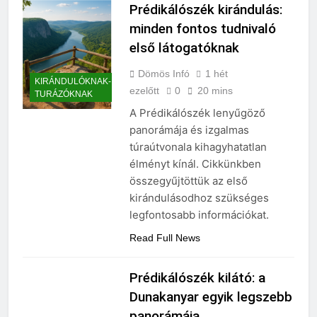
Prédikálószék kirándulás:
minden fontos tudnivaló
első látogatóknak
Dömös Infó
1 hét
KIRÁNDULÓKNAK-
ezelőtt
0
20 mins
TURÁZÓKNAK
A Prédikálószék lenyűgöző
panorámája és izgalmas
túraútvonala kihagyhatatlan
élményt kínál. Cikkünkben
összegyűjtöttük az első
kirándulásodhoz szükséges
legfontosabb információkat.
Read Full News
Prédikálószék kilátó: a
Dunakanyar egyik legszebb