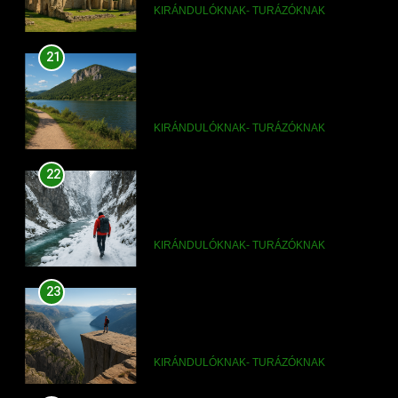
KIRÁNDULÓKNAK- TURÁZÓKNAK
22
Rám-szakadék túra télen:
szabad-e ilyenkor kirándulni
KIRÁNDULÓKNAK- TURÁZÓKNAK
23
Prédikálószék túra nehézsége és
időtartama
KIRÁNDULÓKNAK- TURÁZÓKNAK
24
Vadálló-kövek túra nehézsége
KIRÁNDULÓKNAK- TURÁZÓKNAK