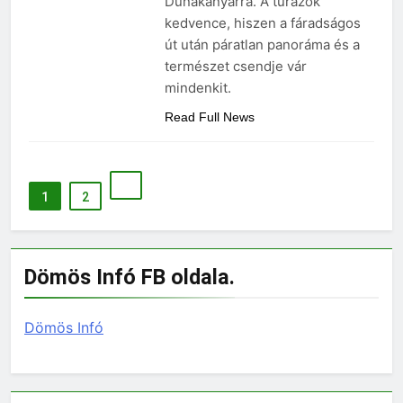
Dunakanyarra. A túrázók
kedvence, hiszen a fáradságos
út után páratlan panoráma és a
természet csendje vár
mindenkit.
Read Full News
1
2
Dömös Infó FB oldala.
Dömös Infó