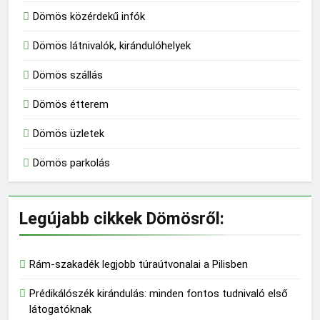
Dömös közérdekű infók
Dömös látnivalók, kirándulóhelyek
Dömös szállás
Dömös étterem
Dömös üzletek
Dömös parkolás
Legújabb cikkek Dömösről:
136
Rám-szakadék legjobb túraútvonalai a Pilisben
Madárles és természetfotózás a
Duna-Ipoly Nemzeti Parkban
Prédikálószék kirándulás: minden fontos tudnivaló első
KIRÁNDULÓKNAK- TURÁZÓKNAK