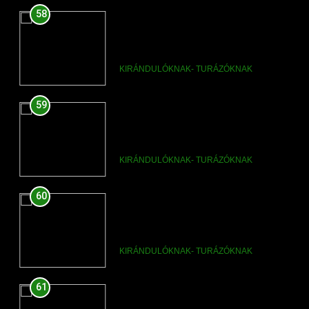
59
Dömös panoráma pontok:
kilátás a Dunakanyarra
KIRÁNDULÓKNAK- TURÁZÓKNAK
60
Dömös romantikus helyei
pároknak
KIRÁNDULÓKNAK- TURÁZÓKNAK
61
Dömös programok hétvégére:
kirándulás és panoráma
KIRÁNDULÓKNAK- TURÁZÓKNAK
62