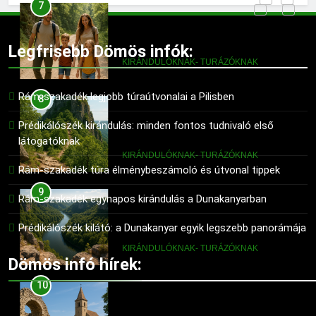
8
Prédikálószék túraútvonal:
hogyan juthatsz fel a kilátóhoz
Legfrisebb Dömös infók:
KIRÁNDULÓKNAK- TURÁZÓKNAK
Rám-szakadék legjobb túraútvonalai a Pilisben
9
Rám-szakadék titkos panoráma
Prédikálószék kirándulás: minden fontos tudnivaló első
pontjai
látogatóknak
KIRÁNDULÓKNAK- TURÁZÓKNAK
Rám-szakadék túra élménybeszámoló és útvonal tippek
10
Rám-szakadék egynapos kirándulás a Dunakanyarban
Dömös történelmi látnivalói
Prédikálószék kilátó: a Dunakanyar egyik legszebb panorámája
KIRÁNDULÓKNAK- TURÁZÓKNAK
Dömös infó hírek:
11
Prédikálószék látnivalói: mit