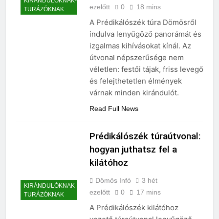
Dömös Infó
2 hét
KIRÁNDULÓKNAK-
ezelőtt
0
18 mins
TURÁZÓKNAK
A Prédikálószék túra Dömösről
indulva lenyűgöző panorámát és
izgalmas kihívásokat kínál. Az
útvonal népszerűsége nem
véletlen: festői tájak, friss levegő
és felejthetetlen élmények
várnak minden kirándulót.
Read Full News
Prédikálószék túraútvonal:
hogyan juthatsz fel a
kilátóhoz
Dömös Infó
3 hét
KIRÁNDULÓKNAK-
ezelőtt
0
17 mins
TURÁZÓKNAK
A Prédikálószék kilátóhoz