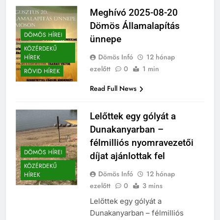
Meghívó 2025-08-20
Dömös Államalapítás
DÖMÖS HÍREI
ünnepe
KÖZÉRDEKŰ
Dömös Infó
12 hónap
HÍREK
ezelőtt
0
1 min
RÖVID HÍREK
Read Full News
Lelőttek egy gólyát a
Dunakanyarban –
félmilliós nyomravezetői
DÖMÖS HÍREI
díjat ajánlottak fel
KÖZÉRDEKŰ
Dömös Infó
12 hónap
HÍREK
ezelőtt
0
3 mins
Lelőttek egy gólyát a
Dunakanyarban – félmilliós