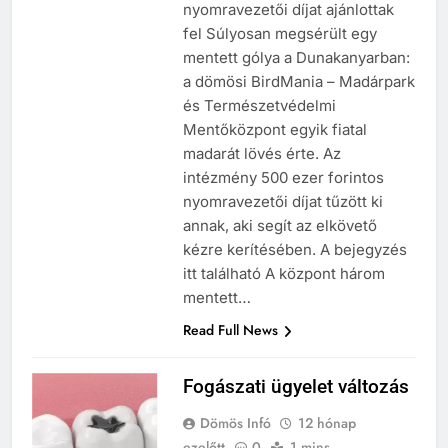
nyomravezetői díjat ajánlottak
fel Súlyosan megsérült egy
mentett gólya a Dunakanyarban:
a dömösi BirdMania – Madárpark
és Természetvédelmi
Mentőközpont egyik fiatal
madarát lövés érte. Az
intézmény 500 ezer forintos
nyomravezetői díjat tűzött ki
annak, aki segít az elkövető
kézre kerítésében. A bejegyzés
itt található A központ három
mentett…
Read Full News
Fogászati ügyelet változás
Dömös Infó
12 hónap
ezelőtt
0
1 mins