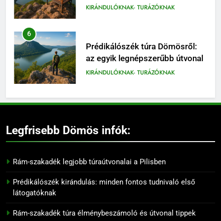
panorámája
KIRÁNDULÓKNAK- TURÁZÓKNAK
6
Prédikálószék túra Dömösről:
az egyik legnépszerűbb útvonal
KIRÁNDULÓKNAK- TURÁZÓKNAK
7
Rám-szakadék családi
kirándulás: mit érdemes tudni
Legfrisebb Dömös infók:
előtte
KIRÁNDULÓKNAK- TURÁZÓKNAK
Rám-szakadék legjobb túraútvonalai a Pilisben
8
Prédikálószék túraútvonal:
Prédikálószék kirándulás: minden fontos tudnivaló első
hogyan juthatsz fel a kilátóhoz
látogatóknak
KIRÁNDULÓKNAK- TURÁZÓKNAK
Rám-szakadék túra élménybeszámoló és útvonal tippek