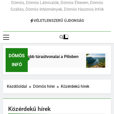
Dömös, Dömös Látnivalók, Dömös Étterem, Dömös
Szállás, Dömös Intézmények, Dömös Hasznos Infók
VÉLETLENSZERŰ ÚJDONSÁG
DÖMÖS
dék legjobb túraútvonalai a Pilisben
Prédiká
t
1 Hét Ezelő
INFÓ
Kezdőoldal
Dömös hírei
Közérdekű hírek
Közérdekű hírek