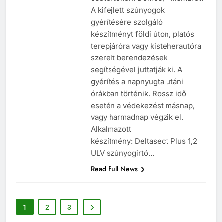
A kifejlett szúnyogok
gyérítésére szolgáló
készítményt földi úton, platós
terepjáróra vagy kisteherautóra
szerelt berendezések
segítségével juttatják ki. A
gyérítés a napnyugta utáni
órákban történik. Rossz idő
esetén a védekezést másnap,
vagy harmadnap végzik el.
Alkalmazott
készítmény: Deltasect Plus 1,2
ULV szúnyogirtó…
Read Full News
1
2
3