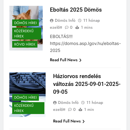
Eboltás 2025 Dömös
Dömös Infó
11 hónap
DÖMÖS HÍREI
ezelőtt
0
1 mins
KÖZÉRDEKŰ
HÍREK
EBOLTÁS!!!
https://domos.asp.lgov.hu/eboltas-
RÖVID HÍREK
2025
Read Full News
Háziorvos rendelés
változás 2025-09-01-2025-
09-05
DÖMÖS HÍREI
Dömös Infó
11 hónap
KÖZÉRDEKŰ
ezelőtt
0
1 min
HÍREK
Read Full News