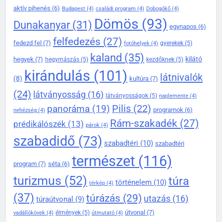
aktív pihenés
(6)
Budapest
(4)
családi program
(4)
Dobogókő
(4)
138
Dömös
(93)
Dunakanyar
(31)
Dömös legendái és mondái –
egynapos
(6)
mítoszok a Duna partján
felfedezés
(27)
fedezd fel
(7)
gyerekek
(5)
fotóhelyek
(4)
DÖMÖS HÍREI
kaland
(35)
kilátó
hegyek
(7)
hegymászás
(5)
kezdőknek
(5)
KIRÁNDULÓKNAK- TURÁZÓKNAK
kirándulás
(101)
látnivalók
(8)
kultúra
(7)
139
(24)
látványosság
(16)
látványosságok
(5)
naplemente
(4)
A Duna-kanyar gyöngyszeme:
Pilis
(22)
panoráma
(19)
miért érdemes ellátogatni
programok
(6)
nehézség
(4)
Dömösre
Rám-szakadék
(27)
prédikálószék
(13)
KIRÁNDULÓKNAK- TURÁZÓKNAK
párok
(4)
szabadidő
(73)
szabadtéri
(10)
szabadtéri
1
természet
(116)
Rám-szakadék legjobb
program
(7)
séta
(6)
túraútvonalai a Pilisben
turizmus
(52)
túra
történelem
(10)
térkép
(4)
KIRÁNDULÓKNAK- TURÁZÓKNAK
(37)
túrázás
(29)
utazás
(16)
túraútvonal
(9)
útvonal
(7)
élmények
(5)
vadállókövek
(4)
útmutató
(4)
2