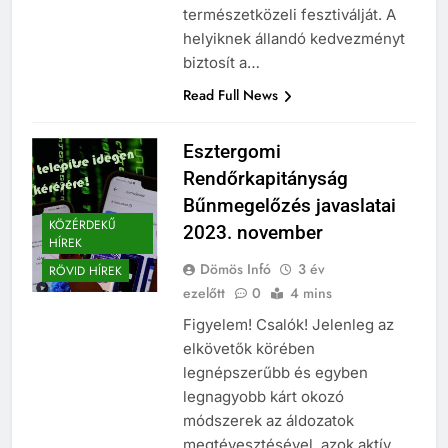
természetközeli fesztiválját. A
helyiknek állandó kedvezményt
biztosít a…
Read Full News
Esztergomi
Rendőrkapitányság
Bűnmegelőzés javaslatai
KÖZÉRDEKŰ
2023. november
HÍREK
Dömös Infó
3 év
RÖVID HÍREK
ezelőtt
0
4 mins
Figyelem! Csalók! Jelenleg az
elkövetők körében
legnépszerűbb és egyben
legnagyobb kárt okozó
módszerek az áldozatok
megtévesztésével, azok aktív