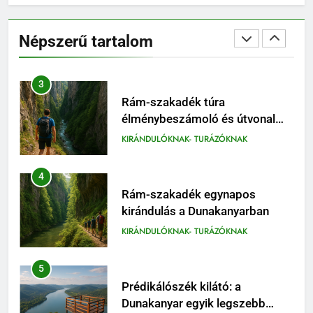
Prédikálószék kirándulás:
minden fontos tudnivaló első
Népszerű tartalom
látogatóknak
KIRÁNDULÓKNAK- TURÁZÓKNAK
3
Rám-szakadék túra
élménybeszámoló és útvonal
tippek
KIRÁNDULÓKNAK- TURÁZÓKNAK
4
Rám-szakadék egynapos
kirándulás a Dunakanyarban
KIRÁNDULÓKNAK- TURÁZÓKNAK
5
Prédikálószék kilátó: a
Dunakanyar egyik legszebb