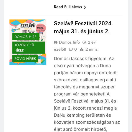
Read Full News
Szeláví! Fesztivál 2024.
május 31. és június 2.
DÖMÖS HÍREI
Dömös Infó
2 év
KÖZÉRDEKŰ
ezelőtt
0
2 mins
HÍREK
Dömösi lakosok figyelem! Az
RÖVID HÍREK
első nyári hétvégén a Duna
partján három napnyi önfeledt
szórakozás, csillagos ég alatti
táncolás és megannyi szuper
program vár benneteket! A
Szeláví! Fesztivál május 31. és
június 2. között rendezi meg a
DaNu kemping területén és
közvetlen szomszédságában az
élet apró örömeit hirdető,