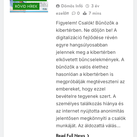
Dömös Infó
3 év
RÖVID HÍREK
ezelőtt
0
7 mins
Figyelem! Csalók! Bűnözők a
kibertérben. Ne dőljön be! A
digitalizáció fejlődése révén
egyre hangsúlyosabban
jelennek meg a kibertérben
elkövetett bűncselekmények. A
bűnözők a valós élethez
hasonlóan a kibertérben is
megpróbálják megtéveszteni az
embereket, hogy ezzel
bevételre tegyenek szert. A
személyes találkozás hiánya és
az internet nyújtotta anonimitás
jelentősen megkönnyíti a csalók
munkáját. Az áldozattá válás…
Read Full News