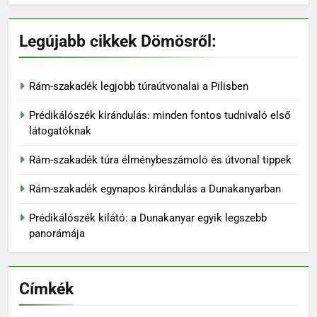
Legújabb cikkek Dömösről:
Rám-szakadék legjobb túraútvonalai a Pilisben
Prédikálószék kirándulás: minden fontos tudnivaló első
látogatóknak
136
Rám-szakadék túra élménybeszámoló és útvonal tippek
Madárles és természetfotózás
Rám-szakadék egynapos kirándulás a Dunakanyarban
a Duna-Ipoly Nemzeti Parkban
KIRÁNDULÓKNAK- TURÁZÓKNAK
Prédikálószék kilátó: a Dunakanyar egyik legszebb
panorámája
137
Rám-szakadék: Magyarország
Címkék
egyik legizgalmasabb
kirándulóhelye
KIRÁNDULÓKNAK- TURÁZÓKNAK