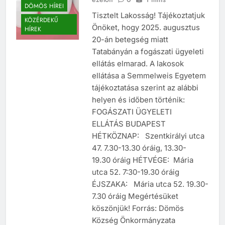
DÖMÖS HÍREI
Tisztelt Lakosság! Tájékoztatjuk
KÖZÉRDEKŰ
Önöket, hogy 2025. augusztus
HÍREK
20-án betegség miatt
Tatabányán a fogászati ügyeleti
ellátás elmarad. A lakosok
ellátása a Semmelweis Egyetem
tájékoztatása szerint az alábbi
helyen és időben történik:
FOGÁSZATI ÜGYELETI
ELLÁTÁS BUDAPEST
HÉTKÖZNAP: Szentkirályi utca
47. 7.30-13.30 óráig, 13.30-
19.30 óráig HÉTVÉGE: Mária
utca 52. 7:30-19.30 óráig
ÉJSZAKA: Mária utca 52. 19.30-
7.30 óráig Megértésüket
köszönjük! Forrás: Dömös
Község Önkormányzata