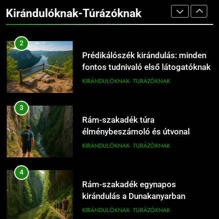
fontos tudnivaló első látogatóknak
Kirándulóknak-Túrázóknak
KIRÁNDULÓKNAK- TURÁZÓKNAK
16
Dömös látnivalók térképpel
3
KIRÁNDULÓKNAK- TURÁZÓKNAK
Rám-szakadék túra
élménybeszámoló és útvonal
tippek
KIRÁNDULÓKNAK- TURÁZÓKNAK
17
Dömös legszebb sétái a Duna-
4
parton
Rám-szakadék egynapos
KIRÁNDULÓKNAK- TURÁZÓKNAK
kirándulás a Dunakanyarban
KIRÁNDULÓKNAK- TURÁZÓKNAK
18
Dömös Duna-part és panoráma
5
a Dunakanyarban
Prédikálószék kilátó: a Dunakanyar
KIRÁNDULÓKNAK- TURÁZÓKNAK
egyik legszebb panorámája
KIRÁNDULÓKNAK- TURÁZÓKNAK
19