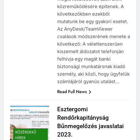
közreműködésére építenek. A
következőkben ezekből
mutatunk be egy gyakori esetet.
Az AnyDesk/TeamViewer
csalások módszerének menete a
következő: A véletlenszerűen
kiszemelt áldozatot telefonján
felhívja egy magát banki
biztonsági munkatársnak kiadó
személy, aki közli, hogy ügyfelük
számlájáról gyanús utalást…
Read Full News
Esztergomi
Rendőrkapitányság
Bűnmegelőzés javaslatai
KÖZÉRDEKŰ
2023.
HÍREK