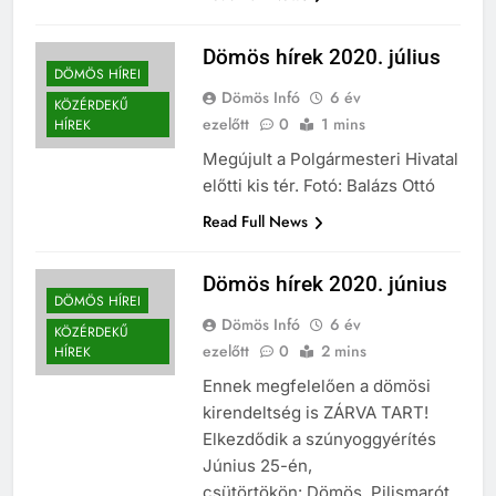
Dömös hírek 2020. július
DÖMÖS HÍREI
Dömös Infó
6 év
KÖZÉRDEKŰ
ezelőtt
0
1 mins
HÍREK
Megújult a Polgármesteri Hivatal
előtti kis tér. Fotó: Balázs Ottó
Read Full News
Dömös hírek 2020. június
DÖMÖS HÍREI
Dömös Infó
6 év
KÖZÉRDEKŰ
ezelőtt
0
2 mins
HÍREK
Ennek megfelelően a dömösi
kirendeltség is ZÁRVA TART!
Elkezdődik a szúnyoggyérítés
Június 25-én,
csütörtökön: Dömös, Pilismarót.