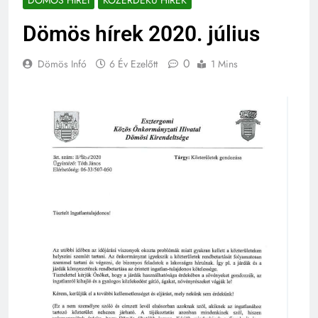
DÖMÖS HÍREI
KÖZÉRDEKŰ HÍREK
Dömös hírek 2020. július
0
Dömös Infó
6 Év Ezelőtt
1 Mins