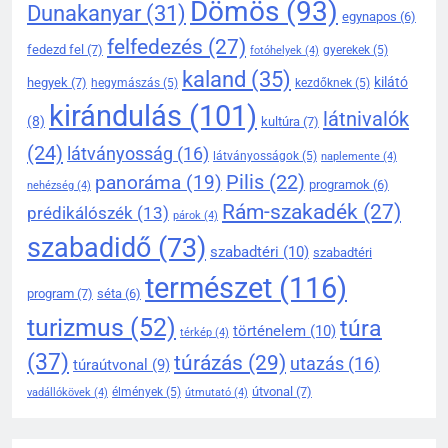
138
Dömös
(93)
Dunakanyar
(31)
Dömös legendái és mondái –
egynapos
(6)
mítoszok a Duna partján
felfedezés
(27)
fedezd fel
(7)
gyerekek
(5)
fotóhelyek
(4)
DÖMÖS HÍREI
kaland
(35)
kilátó
hegyek
(7)
hegymászás
(5)
kezdőknek
(5)
KIRÁNDULÓKNAK- TURÁZÓKNAK
kirándulás
(101)
látnivalók
(8)
kultúra
(7)
139
(24)
látványosság
(16)
látványosságok
(5)
naplemente
(4)
A Duna-kanyar gyöngyszeme:
Pilis
(22)
panoráma
(19)
miért érdemes ellátogatni
programok
(6)
nehézség
(4)
Dömösre
Rám-szakadék
(27)
prédikálószék
(13)
KIRÁNDULÓKNAK- TURÁZÓKNAK
párok
(4)
szabadidő
(73)
szabadtéri
(10)
szabadtéri
1
természet
(116)
Rám-szakadék legjobb
program
(7)
séta
(6)
túraútvonalai a Pilisben
turizmus
(52)
túra
történelem
(10)
térkép
(4)
KIRÁNDULÓKNAK- TURÁZÓKNAK
(37)
túrázás
(29)
utazás
(16)
túraútvonal
(9)
útvonal
(7)
élmények
(5)
vadállókövek
(4)
útmutató
(4)
2
Prédikálószék kirándulás: