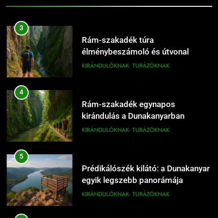
16
Dömös látnivalók térképpel
3
KIRÁNDULÓKNAK- TURÁZÓKNAK
Rám-szakadék túra
élménybeszámoló és útvonal
tippek
KIRÁNDULÓKNAK- TURÁZÓKNAK
17
Dömös legszebb sétái a Duna-
4
parton
Rám-szakadék egynapos
KIRÁNDULÓKNAK- TURÁZÓKNAK
kirándulás a Dunakanyarban
KIRÁNDULÓKNAK- TURÁZÓKNAK
18
Dömös Duna-part és panoráma
5
a Dunakanyarban
Prédikálószék kilátó: a Dunakanyar
KIRÁNDULÓKNAK- TURÁZÓKNAK
egyik legszebb panorámája
KIRÁNDULÓKNAK- TURÁZÓKNAK
19
Dömös egynapos túra a Pilisben
6