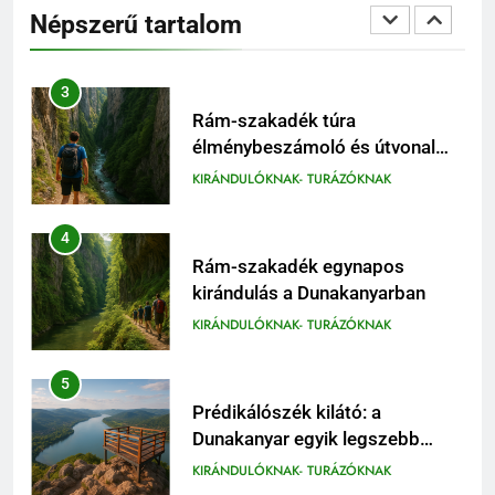
minden fontos tudnivaló első
Népszerű tartalom
látogatóknak
KIRÁNDULÓKNAK- TURÁZÓKNAK
3
Rám-szakadék túra
élménybeszámoló és útvonal
tippek
KIRÁNDULÓKNAK- TURÁZÓKNAK
4
Rám-szakadék egynapos
kirándulás a Dunakanyarban
KIRÁNDULÓKNAK- TURÁZÓKNAK
5
Prédikálószék kilátó: a
Dunakanyar egyik legszebb
panorámája
KIRÁNDULÓKNAK- TURÁZÓKNAK