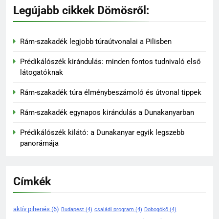
Legújabb cikkek Dömösről:
Rám-szakadék legjobb túraútvonalai a Pilisben
Prédikálószék kirándulás: minden fontos tudnivaló első
látogatóknak
136
Rám-szakadék túra élménybeszámoló és útvonal tippek
Madárles és természetfotózás
Rám-szakadék egynapos kirándulás a Dunakanyarban
a Duna-Ipoly Nemzeti Parkban
KIRÁNDULÓKNAK- TURÁZÓKNAK
Prédikálószék kilátó: a Dunakanyar egyik legszebb
panorámája
137
Rám-szakadék: Magyarország
Címkék
egyik legizgalmasabb
kirándulóhelye
KIRÁNDULÓKNAK- TURÁZÓKNAK
aktív pihenés
(6)
Budapest
(4)
családi program
(4)
Dobogókő
(4)