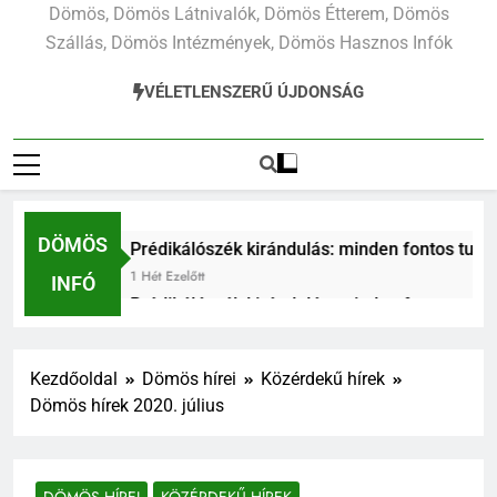
Dömös, Dömös Látnivalók, Dömös Étterem, Dömös
Szállás, Dömös Intézmények, Dömös Hasznos Infók
VÉLETLENSZERŰ ÚJDONSÁG
DÖMÖS
Prédikálószék kirándulás: minden fontos tudnivaló első l
1 Hét Ezelőtt
INFÓ
Prédikálószék kirándulás: minden fontos tudnivaló első l
1 Hét Ezelőtt
egjobb túraútvonalai a Pilisben
Prédikálószék
Kezdőoldal
Dömös hírei
Közérdekű hírek
1 Hét Ezelőtt
Dömös hírek 2020. július