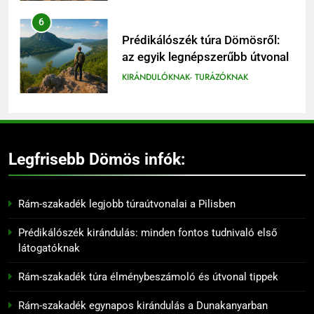
6
Prédikálószék túra Dömösről:
az egyik legnépszerűbb útvonal
KIRÁNDULÓKNAK- TURÁZÓKNAK
7
Rám-szakadék családi
kirándulás: mit érdemes tudni
Legfrisebb Dömös infók:
előtte
KIRÁNDULÓKNAK- TURÁZÓKNAK
Rám-szakadék legjobb túraútvonalai a Pilisben
8
Prédikálószék túraútvonal:
Prédikálószék kirándulás: minden fontos tudnivaló első
hogyan juthatsz fel a kilátóhoz
látogatóknak
KIRÁNDULÓKNAK- TURÁZÓKNAK
Rám-szakadék túra élménybeszámoló és útvonal tippek
9
Rám-szakadék egynapos kirándulás a Dunakanyarban