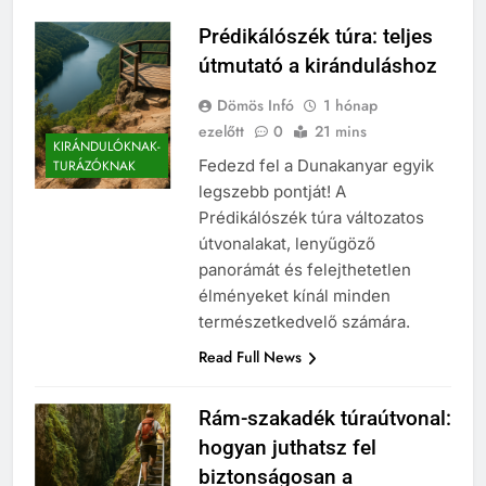
Prédikálószék túra: teljes
útmutató a kiránduláshoz
Dömös Infó
1 hónap
ezelőtt
0
21 mins
KIRÁNDULÓKNAK-
Fedezd fel a Dunakanyar egyik
TURÁZÓKNAK
legszebb pontját! A
Prédikálószék túra változatos
útvonalakat, lenyűgöző
panorámát és felejthetetlen
élményeket kínál minden
természetkedvelő számára.
Read Full News
Rám-szakadék túraútvonal:
hogyan juthatsz fel
biztonságosan a