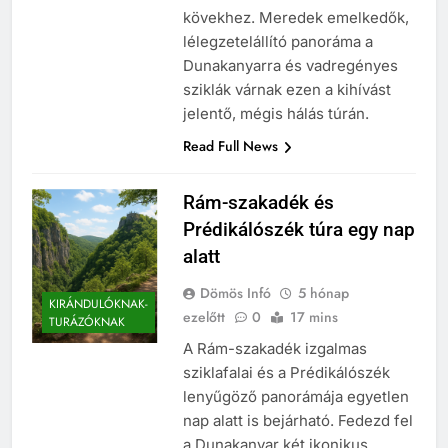
kövekhez. Meredek emelkedők,
lélegzetelállító panoráma a
Dunakanyarra és vadregényes
sziklák várnak ezen a kihívást
jelentő, mégis hálás túrán.
Read Full News
Rám-szakadék és
Prédikálószék túra egy nap
alatt
Dömös Infó
5 hónap
KIRÁNDULÓKNAK-
ezelőtt
0
17 mins
TURÁZÓKNAK
A Rám-szakadék izgalmas
sziklafalai és a Prédikálószék
lenyűgöző panorámája egyetlen
nap alatt is bejárható. Fedezd fel
a Dunakanyar két ikonikus