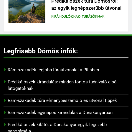
Prédikálószék túra Dömösről:
az egyik legnépszerűbb útvonal
KIRÁNDULÓKNAK- TURÁZÓKNAK
7
Rám-szakadék családi
kirándulás: mit érdemes tudni
Legfrisebb Dömös infók:
előtte
KIRÁNDULÓKNAK- TURÁZÓKNAK
Rám-szakadék legjobb túraútvonalai a Pilisben
8
Prédikálószék túraútvonal:
Prédikálószék kirándulás: minden fontos tudnivaló első
hogyan juthatsz fel a kilátóhoz
látogatóknak
KIRÁNDULÓKNAK- TURÁZÓKNAK
Rám-szakadék túra élménybeszámoló és útvonal tippek
9
Rám-szakadék egynapos kirándulás a Dunakanyarban
Rám-szakadék titkos panoráma
pontjai
Prédikálószék kilátó: a Dunakanyar egyik legszebb
panorámája