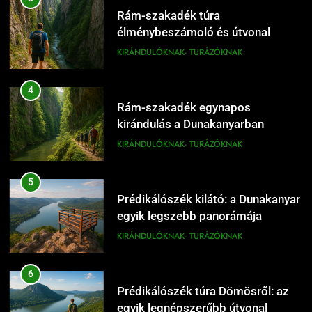
KIRÁNDULÓKNAK- TURÁZÓKNAK
Rám-szakadék túra
élménybeszámoló és útvonal
tippek
KIRÁNDULÓKNAK- TURÁZÓKNAK
17
Dömös legszebb sétái a Duna-
4
parton
Rám-szakadék egynapos
KIRÁNDULÓKNAK- TURÁZÓKNAK
kirándulás a Dunakanyarban
KIRÁNDULÓKNAK- TURÁZÓKNAK
18
Dömös Duna-part és panoráma
5
a Dunakanyarban
Prédikálószék kilátó: a Dunakanyar
KIRÁNDULÓKNAK- TURÁZÓKNAK
egyik legszebb panorámája
KIRÁNDULÓKNAK- TURÁZÓKNAK
19
Dömös egynapos túra a Pilisben
6
KIRÁNDULÓKNAK- TURÁZÓKNAK
Prédikálószék túra Dömösről: az
egyik legnépszerűbb útvonal