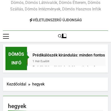
Dömös, Dömös Látnivalók, Dömös Étterem, Dömös
Szállás, Dömös Intézmények, Dömös Hasznos Infók
VÉLETLENSZERŰ ÚJDONSÁG
DÖMÖS
Prédikálószék kirándulás: minden fontos tudnivaló
1 Hét Ezelőtt
INFÓ
Prédikálószék kirándulás: minden fontos tudnivaló
1 Hét Ezelőtt
k legjobb túraútvonalai a Pilisben
Prédikáló
Kezdőoldal
hegyek
1 Hét Ezelőtt
hegyek