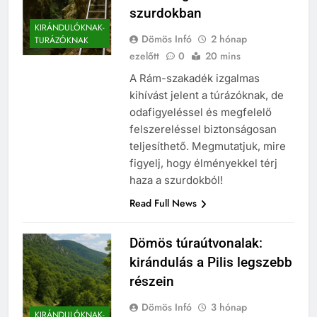
szurdokban
KIRÁNDULÓKNAK-
Dömös Infó
2 hónap
TURÁZÓKNAK
ezelőtt
0
20 mins
A Rám-szakadék izgalmas
kihívást jelent a túrázóknak, de
odafigyeléssel és megfelelő
felszereléssel biztonságosan
teljesíthető. Megmutatjuk, mire
figyelj, hogy élményekkel térj
haza a szurdokból!
Read Full News
Dömös túraútvonalak:
kirándulás a Pilis legszebb
részein
Dömös Infó
3 hónap
KIRÁNDULÓKNAK-