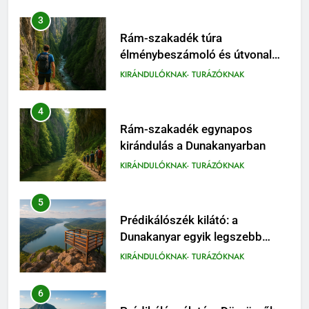
3
Rám-szakadék túra
élménybeszámoló és útvonal
tippek
KIRÁNDULÓKNAK- TURÁZÓKNAK
4
Rám-szakadék egynapos
kirándulás a Dunakanyarban
KIRÁNDULÓKNAK- TURÁZÓKNAK
5
Prédikálószék kilátó: a
Dunakanyar egyik legszebb
panorámája
KIRÁNDULÓKNAK- TURÁZÓKNAK
6