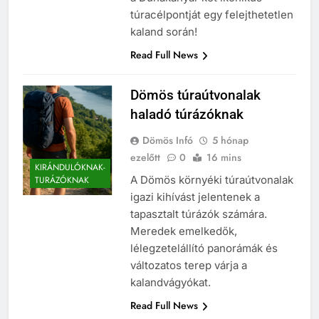
túracélpontját egy felejthetetlen
kaland során!
Read Full News
Dömös túraútvonalak
haladó túrázóknak
Dömös Infó
5 hónap
ezelőtt
0
16 mins
KIRÁNDULÓKNAK-
A Dömös környéki túraútvonalak
TURÁZÓKNAK
igazi kihívást jelentenek a
tapasztalt túrázók számára.
Meredek emelkedők,
lélegzetelállító panorámák és
változatos terep várja a
kalandvágyókat.
Read Full News