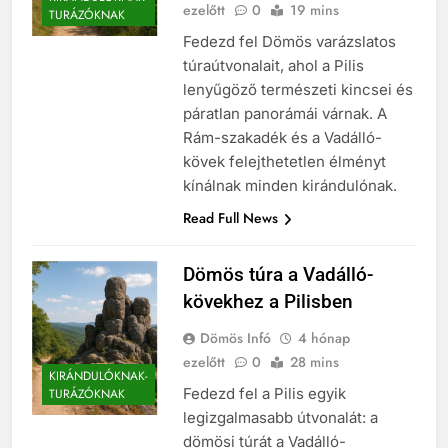
ezelőtt
0
19 mins
TURÁZÓKNAK
Fedezd fel Dömös varázslatos
túraútvonalait, ahol a Pilis
lenyűgöző természeti kincsei és
páratlan panorámái várnak. A
Rám-szakadék és a Vadálló-
kövek felejthetetlen élményt
kínálnak minden kirándulónak.
Read Full News
Dömös túra a Vadálló-
kövekhez a Pilisben
Dömös Infó
4 hónap
ezelőtt
0
28 mins
KIRÁNDULÓKNAK-
Fedezd fel a Pilis egyik
TURÁZÓKNAK
legizgalmasabb útvonalát: a
dömösi túrát a Vadálló-