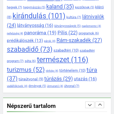
DÖMÖS HÍREI
kaland
(35)
kilátó
hegyek
(7)
hegymászás
(5)
kezdőknek
(5)
KIRÁNDULÓKNAK- TURÁZÓKNAK
kirándulás
(101)
látnivalók
(8)
kultúra
(7)
139
(24)
látványosság
(16)
látványosságok
(5)
naplemente
(4)
A Duna-kanyar gyöngyszeme:
Pilis
(22)
panoráma
(19)
miért érdemes ellátogatni
programok
(6)
nehézség
(4)
Dömösre
Rám-szakadék
(27)
prédikálószék
(13)
KIRÁNDULÓKNAK- TURÁZÓKNAK
párok
(4)
szabadidő
(73)
szabadtéri
(10)
szabadtéri
1
természet
(116)
Rám-szakadék legjobb
program
(7)
séta
(6)
túraútvonalai a Pilisben
turizmus
(52)
túra
történelem
(10)
térkép
(4)
KIRÁNDULÓKNAK- TURÁZÓKNAK
(37)
túrázás
(29)
utazás
(16)
túraútvonal
(9)
útvonal
(7)
élmények
(5)
vadállókövek
(4)
útmutató
(4)
2
Prédikálószék kirándulás:
minden fontos tudnivaló első
Népszerű tartalom
látogatóknak
KIRÁNDULÓKNAK- TURÁZÓKNAK