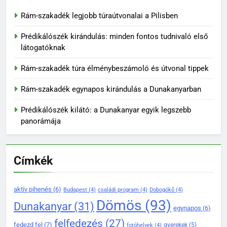
Rám-szakadék legjobb túraútvonalai a Pilisben
Prédikálószék kirándulás: minden fontos tudnivaló első
látogatóknak
136
Rám-szakadék túra élménybeszámoló és útvonal tippek
Madárles és természetfotózás
Rám-szakadék egynapos kirándulás a Dunakanyarban
a Duna-Ipoly Nemzeti Parkban
KIRÁNDULÓKNAK- TURÁZÓKNAK
Prédikálószék kilátó: a Dunakanyar egyik legszebb
panorámája
137
Rám-szakadék: Magyarország
Címkék
egyik legizgalmasabb
kirándulóhelye
KIRÁNDULÓKNAK- TURÁZÓKNAK
aktív pihenés
(6)
Budapest
(4)
családi program
(4)
Dobogókő
(4)
138
Dömös
(93)
Dunakanyar
(31)
Dömös legendái és mondái –
egynapos
(6)
mítoszok a Duna partján
felfedezés
(27)
fedezd fel
(7)
gyerekek
(5)
fotóhelyek
(4)