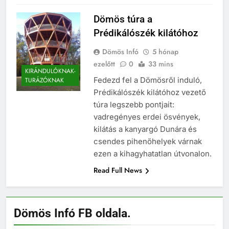
Dömös túra a
Prédikálószék kilátóhoz
Dömös Infó
5 hónap
ezelőtt
0
33 mins
KIRÁNDULÓKNAK-
Fedezd fel a Dömösről induló,
TURÁZÓKNAK
Prédikálószék kilátóhoz vezető
túra legszebb pontjait:
vadregényes erdei ösvények,
kilátás a kanyargó Dunára és
csendes pihenőhelyek várnak
ezen a kihagyhatatlan útvonalon.
Read Full News
Dömös Infó FB oldala.