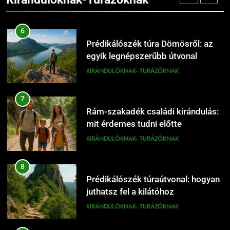
KIRÁNDULÓKNAK- TURÁZÓKNAK
19
Dömös egynapos túra a Pilisben
6
KIRÁNDULÓKNAK- TURÁZÓKNAK
Prédikálószék túra Dömösről: az
egyik legnépszerűbb útvonal
KIRÁNDULÓKNAK- TURÁZÓKNAK
20
Dömösi prépostság romjai:
7
történelmi látnivaló
Rám-szakadék családi kirándulás:
KIRÁNDULÓKNAK- TURÁZÓKNAK
mit érdemes tudni előtte
KIRÁNDULÓKNAK- TURÁZÓKNAK
21
Dömös hétvégi kirándulás
8
Budapest közelében
Prédikálószék túraútvonal: hogyan
KIRÁNDULÓKNAK- TURÁZÓKNAK
juthatsz fel a kilátóhoz
KIRÁNDULÓKNAK- TURÁZÓKNAK
22
Rám-szakadék túra télen: