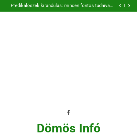
Prédikálószék kirándulás: minden fontos tudnivaló
első látogatóknak
Rám-szakadék túra élménybeszámoló és útvonal
tippek
Rám-szakadék egynapos kirándulás a Dunakanyarban
Rám-szakadék legjobb túraútvonalai a Pilisben
Prédikálószék kirándulás: minden fontos tudnivaló
első látogatóknak
Rám-szakadék túra élménybeszámoló és útvonal
tippek
Rám-szakadék egynapos kirándulás a Dunakanyarban
Dömös Infó