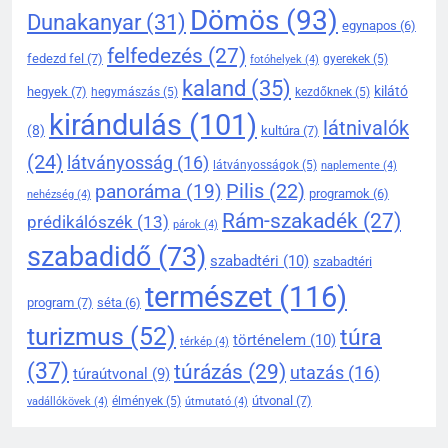
2
Dömös
(93)
Dunakanyar
(31)
egynapos
(6)
Prédikálószék kirándulás:
felfedezés
(27)
fedezd fel
(7)
gyerekek
(5)
minden fontos tudnivaló első
fotóhelyek
(4)
kaland
(35)
látogatóknak
KIRÁNDULÓKNAK- TURÁZÓKNAK
kilátó
hegyek
(7)
hegymászás
(5)
kezdőknek
(5)
kirándulás
(101)
látnivalók
(8)
kultúra
(7)
3
(24)
látványosság
(16)
látványosságok
(5)
naplemente
(4)
Rám-szakadék túra
Pilis
(22)
panoráma
(19)
élménybeszámoló és útvonal
programok
(6)
nehézség
(4)
tippek
Rám-szakadék
(27)
prédikálószék
(13)
KIRÁNDULÓKNAK- TURÁZÓKNAK
párok
(4)
szabadidő
(73)
szabadtéri
(10)
szabadtéri
4
természet
(116)
Rám-szakadék egynapos
program
(7)
séta
(6)
kirándulás a Dunakanyarban
turizmus
(52)
túra
történelem
(10)
térkép
(4)
KIRÁNDULÓKNAK- TURÁZÓKNAK
(37)
túrázás
(29)
utazás
(16)
túraútvonal
(9)
útvonal
(7)
élmények
(5)
vadállókövek
(4)
útmutató
(4)
5
Prédikálószék kilátó: a