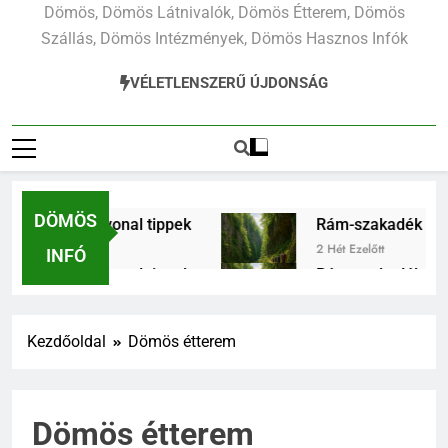
Dömös, Dömös Látnivalók, Dömös Étterem, Dömös
Szállás, Dömös Intézmények, Dömös Hasznos Infók
VÉLETLENSZERŰ ÚJDONSÁG
DÖMÖS
vonal tippek
Rám-szakadék egynapos kirándu
2 Hét Ezelőtt
INFÓ
vonal tippek
Rám-szakadék egynapos kirándu
2 Hét Ezelőtt
ndulás: minden fontos tudnivaló első látogatóknak
Kezdőoldal
Dömös étterem
Dömös étterem