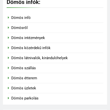
Dömös infók:
Dömös infó
Dömösről
Dömös intézmények
Dömös közérdekű infók
Dömös látnivalók, kirándulóhelyek
136
Madárles és természetfotózás
Dömös szállás
a Duna-Ipoly Nemzeti Parkban
Dömös étterem
KIRÁNDULÓKNAK- TURÁZÓKNAK
Dömös üzletek
137
Dömös parkolás
Rám-szakadék: Magyarország
egyik legizgalmasabb