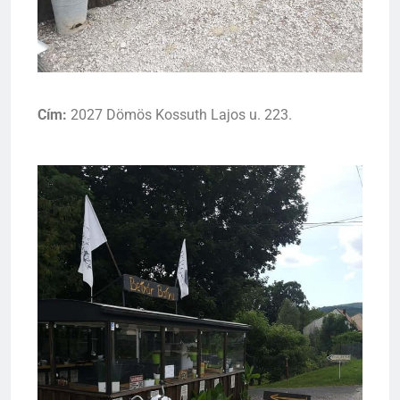
Cím:
2027 Dömös Kossuth Lajos u. 223.