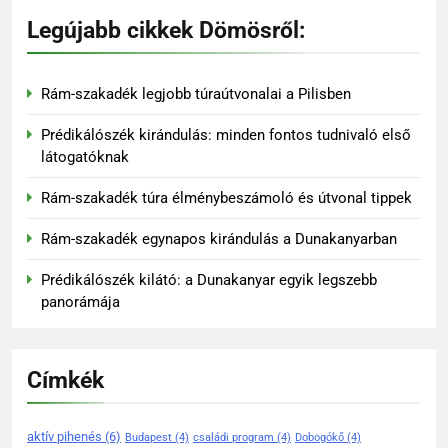
kirándulóhelye
KIRÁNDULÓKNAK- TURÁZÓKNAK
Legújabb cikkek Dömösről:
138
Dömös legendái és mondái –
Rám-szakadék legjobb túraútvonalai a Pilisben
mítoszok a Duna partján
DÖMÖS HÍREI
Prédikálószék kirándulás: minden fontos tudnivaló első
KIRÁNDULÓKNAK- TURÁZÓKNAK
látogatóknak
139
Rám-szakadék túra élménybeszámoló és útvonal tippek
A Duna-kanyar gyöngyszeme:
Rám-szakadék egynapos kirándulás a Dunakanyarban
miért érdemes ellátogatni
Dömösre
KIRÁNDULÓKNAK- TURÁZÓKNAK
Prédikálószék kilátó: a Dunakanyar egyik legszebb
panorámája
1
Rám-szakadék legjobb
Címkék
túraútvonalai a Pilisben
KIRÁNDULÓKNAK- TURÁZÓKNAK
aktív pihenés
(6)
Budapest
(4)
családi program
(4)
Dobogókő
(4)