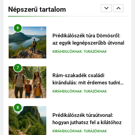
Dunakanyar egyik legszebb
Népszerű tartalom
panorámája
KIRÁNDULÓKNAK- TURÁZÓKNAK
6
Prédikálószék túra Dömösről:
az egyik legnépszerűbb útvonal
KIRÁNDULÓKNAK- TURÁZÓKNAK
7
Rám-szakadék családi
kirándulás: mit érdemes tudni
előtte
KIRÁNDULÓKNAK- TURÁZÓKNAK
8
Prédikálószék túraútvonal:
hogyan juthatsz fel a kilátóhoz
KIRÁNDULÓKNAK- TURÁZÓKNAK