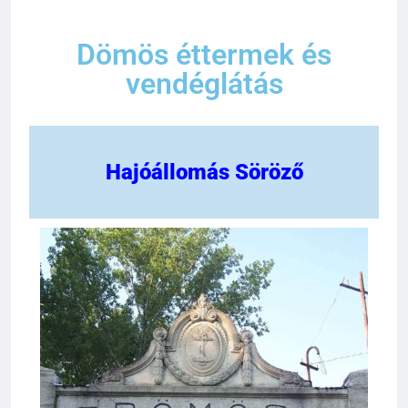
Dömös éttermek és
vendéglátás
Hajóállomás Söröző