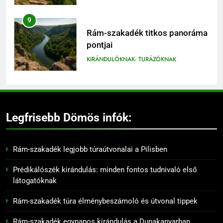
9
Rám-szakadék titkos panoráma
pontjai
KIRÁNDULÓKNAK- TURÁZÓKNAK
10
Dömös történelmi látnivalói
136
Legfrisebb Dömös infók:
KIRÁNDULÓKNAK- TURÁZÓKNAK
Madárles és természetfotózás a
Duna-Ipoly Nemzeti Parkban
KIRÁNDULÓKNAK- TURÁZÓKNAK
Rám-szakadék legjobb túraútvonalai a Pilisben
11
Prédikálószék látnivalói: mit
Prédikálószék kirándulás: minden fontos tudnivaló első
137
érdemes megnézni a
látogatóknak
Rám-szakadék: Magyarország
Dunakanyar felett
KIRÁNDULÓKNAK- TURÁZÓKNAK
egyik legizgalmasabb
Rám-szakadék túra élménybeszámoló és útvonal tippek
kirándulóhelye
KIRÁNDULÓKNAK- TURÁZÓKNAK
12
Rám-szakadék egynapos kirándulás a Dunakanyarban