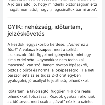
A jó túra attól jó, hogy mindenki biztonságban érzi
magát, nem attól, hogy „megcsináltuk bármi áron”.
GYIK: nehézség, időtartam,
jelzéskövetés
A kezdők leggyakoribb kérdése:
„Nehéz ez a
túra?”
A válasz:
közepes
, mert a sziklás
szakaszok több figyelmet igényelnek, mint egy
sima erdei séta. Ugyanakkor nem technikai
mászásról van szó, hanem óvatos lépésekről,
biztos cipőről és normál állóképességről. Ha heti
párszor sétálsz és tudsz 2–3 órát egyben
gyalogolni, jó eséllyel teljesíthető, pihenőkkel.
Időtartam: a távolságtól függően 4–6 óra reális
pihenőkkel, fotózással. Kezdők gyakran elrontják
az időtervet, mert csak a „távot” nézik, a szintet