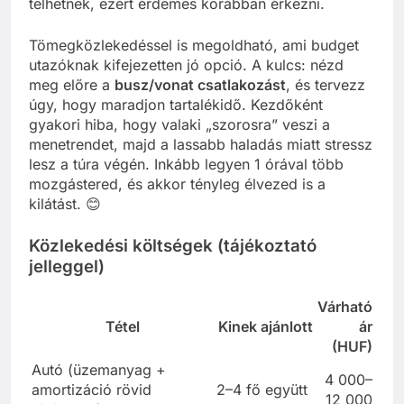
telhetnek, ezért érdemes korábban érkezni.
Tömegközlekedéssel is megoldható, ami budget
utazóknak kifejezetten jó opció. A kulcs: nézd
meg előre a
busz/vonat csatlakozást
, és tervezz
úgy, hogy maradjon tartalékidő. Kezdőként
gyakori hiba, hogy valaki „szorosra” veszi a
menetrendet, majd a lassabb haladás miatt stressz
lesz a túra végén. Inkább legyen 1 órával több
mozgástered, és akkor tényleg élvezed is a
kilátást. 😊
Közlekedési költségek (tájékoztató
jelleggel)
Várható
Tétel
Kinek ajánlott
ár
(HUF)
Autó (üzemanyag +
4 000–
amortizáció rövid
2–4 fő együtt
12 000