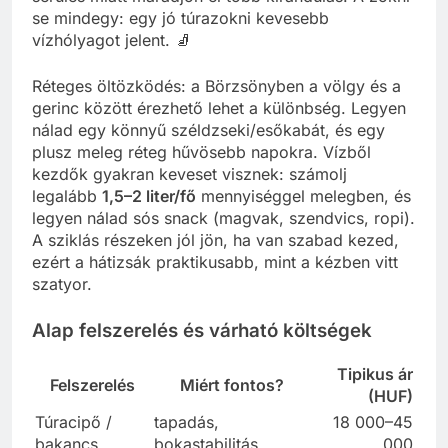
se mindegy: egy jó túrazokni kevesebb
vízhólyagot jelent. 🧦
Réteges öltözködés: a Börzsönyben a völgy és a
gerinc között érezhető lehet a különbség. Legyen
nálad egy könnyű széldzseki/esőkabát, és egy
plusz meleg réteg hűvösebb napokra. Vízből
kezdők gyakran keveset visznek: számolj
legalább
1,5–2 liter/fő
mennyiséggel melegben, és
legyen nálad sós snack (magvak, szendvics, ropi).
A sziklás részeken jól jön, ha van szabad kezed,
ezért a hátizsák praktikusabb, mint a kézben vitt
szatyor.
Alap felszerelés és várható költségek
Tipikus ár
Felszerelés
Miért fontos?
(HUF)
Túracipő /
tapadás,
18 000–45
bakancs
bokastabilitás
000