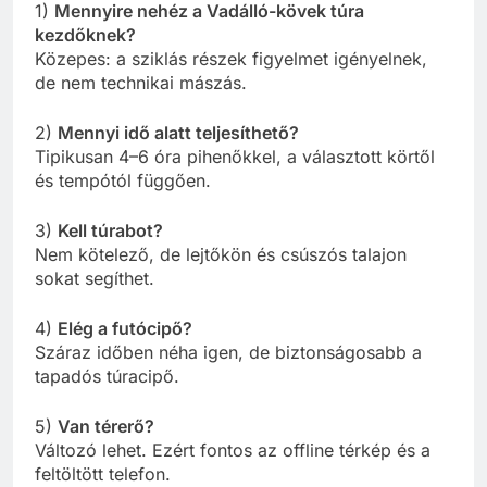
1)
Mennyire nehéz a Vadálló-kövek túra
kezdőknek?
Közepes: a sziklás részek figyelmet igényelnek,
de nem technikai mászás.
2)
Mennyi idő alatt teljesíthető?
Tipikusan 4–6 óra pihenőkkel, a választott körtől
és tempótól függően.
3)
Kell túrabot?
Nem kötelező, de lejtőkön és csúszós talajon
sokat segíthet.
4)
Elég a futócipő?
Száraz időben néha igen, de biztonságosabb a
tapadós túracipő.
5)
Van térerő?
Változó lehet. Ezért fontos az offline térkép és a
feltöltött telefon.