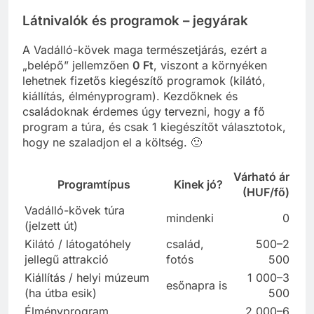
Látnivalók és programok – jegyárak
A Vadálló-kövek maga természetjárás, ezért a
„belépő” jellemzően
0 Ft
, viszont a környéken
lehetnek fizetős kiegészítő programok (kilátó,
kiállítás, élményprogram). Kezdőknek és
családoknak érdemes úgy tervezni, hogy a fő
program a túra, és csak 1 kiegészítőt választotok,
hogy ne szaladjon el a költség. 🙂
Várható ár
Programtípus
Kinek jó?
(HUF/fő)
Vadálló-kövek túra
mindenki
0
(jelzett út)
Kilátó / látogatóhely
család,
500–2
jellegű attrakció
fotós
500
Kiállítás / helyi múzeum
1 000–3
esőnapra is
(ha útba esik)
500
Élményprogram
2 000–6