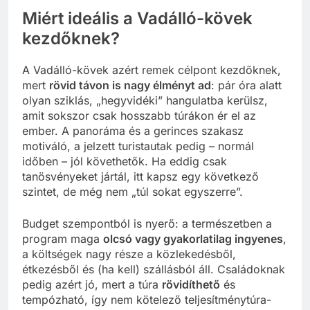
Miért ideális a Vadálló-kövek
kezdőknek?
A Vadálló-kövek azért remek célpont kezdőknek,
mert
rövid távon is nagy élményt ad
: pár óra alatt
olyan sziklás, „hegyvidéki” hangulatba kerülsz,
amit sokszor csak hosszabb túrákon ér el az
ember. A panoráma és a gerinces szakasz
motiváló, a jelzett turistautak pedig – normál
időben – jól követhetők. Ha eddig csak
tanösvényeket jártál, itt kapsz egy következő
szintet, de még nem „túl sokat egyszerre”.
Budget szempontból is nyerő: a természetben a
program maga
olcsó vagy gyakorlatilag ingyenes
,
a költségek nagy része a közlekedésből,
étkezésből és (ha kell) szállásból áll. Családoknak
pedig azért jó, mert a túra
rövidíthető
és
tempózható, így nem kötelező teljesítménytúra-