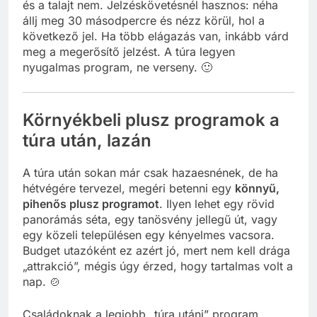
és a talajt nem. Jelzéskövetésnél hasznos: néha
állj meg 30 másodpercre és nézz körül, hol a
következő jel. Ha több elágazás van, inkább várd
meg a megerősítő jelzést. A túra legyen
nyugalmas program, ne verseny. 🙂
Környékbeli plusz programok a
túra után, lazán
A túra után sokan már csak hazaesnének, de ha
hétvégére tervezel, megéri betenni egy
könnyű,
pihenős plusz programot
. Ilyen lehet egy rövid
panorámás séta, egy tanösvény jellegű út, vagy
egy közeli településen egy kényelmes vacsora.
Budget utazóként ez azért jó, mert nem kell drága
„attrakció”, mégis úgy érzed, hogy tartalmas volt a
nap. 🍲
Családoknak a legjobb „túra utáni” program