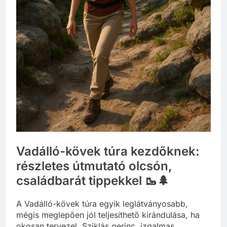
Vadálló-kövek túra kezdőknek:
részletes útmutató olcsón,
családbarát tippekkel 🥾🌲
A Vadálló-kövek túra egyik leglátványosabb,
mégis meglepően jól teljesíthető kirándulása, ha
okosan tervezel. Sziklás gerinc, izgalmas