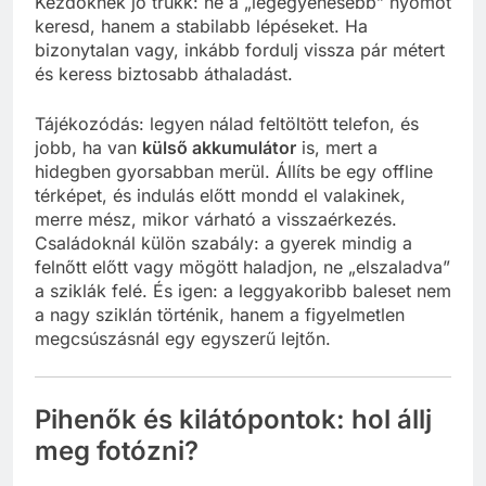
Kezdőknek jó trükk: ne a „legegyenesebb” nyomot
keresd, hanem a stabilabb lépéseket. Ha
bizonytalan vagy, inkább fordulj vissza pár métert
és keress biztosabb áthaladást.
Tájékozódás: legyen nálad feltöltött telefon, és
jobb, ha van
külső akkumulátor
is, mert a
hidegben gyorsabban merül. Állíts be egy offline
térképet, és indulás előtt mondd el valakinek,
merre mész, mikor várható a visszaérkezés.
Családoknál külön szabály: a gyerek mindig a
felnőtt előtt vagy mögött haladjon, ne „elszaladva”
a sziklák felé. És igen: a leggyakoribb baleset nem
a nagy sziklán történik, hanem a figyelmetlen
megcsúszásnál egy egyszerű lejtőn.
Pihenők és kilátópontok: hol állj
meg fotózni?