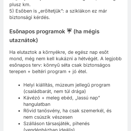
plusz km.
5) Esőben is „erőltetjük”: a sziklákon ez már
biztonsági kérdés.
Esőnapos programok ☔ (ha mégis
utaznátok)
Ha elutaztok a környékre, de egész nap esőt
mond, még nem kell kukázni a hétvégét. A legjobb
esőnapos terv: könnyű séta csak biztonságos
terepen + beltéri program + jó étel.
Helyi kiállítás, múzeum jellegű program
(családbarát, nem túl drága)
Kávézó + meleg ebéd, „lassú nap”
hangulatban
Rövid tanösvény, ha csak szemerkél, és
nem csúszik vészesen
Szálláson társasjáték, pihenés
(vendégházban ideális)