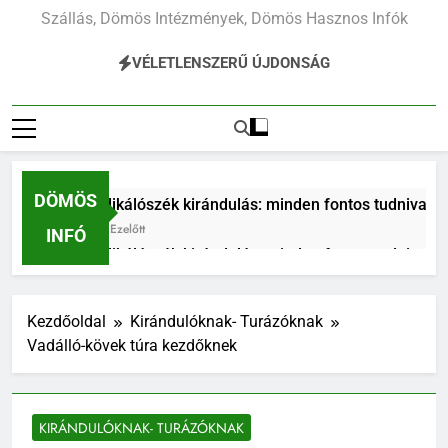
Szállás, Dömös Intézmények, Dömös Hasznos Infók
VÉLETLENSZERŰ ÚJDONSÁG
DÖMÖS
édikálószék kirándulás: minden fontos tudnivaló első látogató
t Ezelőtt
INFÓ
édikálószék kirándulás: minden fontos tudnivaló első látogató
t Ezelőtt
bb túraútvonalai a Pilisben
Prédikálószék kir
Kezdőoldal
Kirándulóknak- Turázóknak
1 Hét Ezelőtt
Vadálló-kövek túra kezdőknek
KIRÁNDULÓKNAK- TURÁZÓKNAK