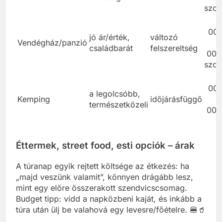
szo
2
00
jó ár/érték,
változó
Vendégház/panzió
4
családbarát
felszereltség
000
szo
00
a legolcsóbb,
Kemping
időjárásfüggő
természetközeli
000
Éttermek, street food, esti opciók – árak
A túranap egyik rejtett költsége az étkezés: ha
„majd veszünk valamit”, könnyen drágább lesz,
mint egy előre összerakott szendvicscsomag.
Budget tipp: vidd a napközbeni kaját, és inkább a
túra után ülj be valahová egy levesre/főételre. 🍔🥤