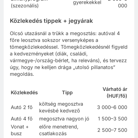
gyerekekkel
(szezonális)
000
Közlekedés tippek + jegyárak
Olcsó utazásnál a trükk a megosztás: autóval 4
főre leosztva sokszor versenyképes a
tömegközlekedéssel. Tömegközlekedésnél figyeld
a kedvezményeket (diák, családi,
vármegye-/ország-bérlet, ha releváns), és tervezz
úgy, hogy ne kelljen drága „utolsó pillanatos”
megoldás.
Várható ár
Közlekedés
Tipp
(HUF/fő)
költség megosztva
Autó 2 fő
3 000–6 000
kevésbé kedvező
Autó 4 fő
megosztva nagyon jó
1 500–3 500
Vonat +
előre menetrend,
2 500–7 500
busz
csatlakozás