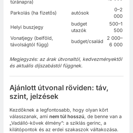
túránapra)
0–2
Parkolás (ha fizetős)
autósok
000
budget
500–1
Helyi buszjegy
utazók
500
Vonatjegy (belföld,
2 000–
budget/család
távolságtól függ)
6 000
Megjegyzés: az árak útvonaltól, kedvezményektől
és aktuális díjszabástól függnek.
Ajánlott útvonal röviden: táv,
szint, jelzések
Kezdőknek a legfontosabb, hogy olyan kört
válasszanak, ami
nem túl hosszú
, de benne van a
„Vadálló-kövek élmény”: a sziklás gerinc, a
kilátópontok és az erdei szakaszok váltakozása.