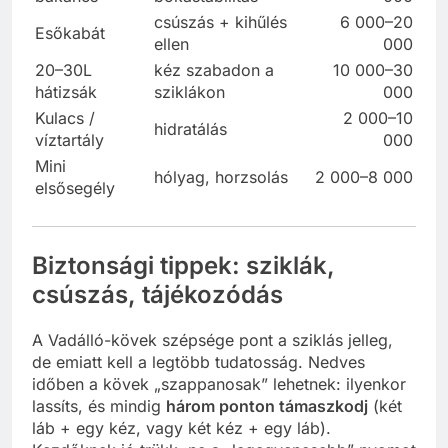
csúszás + kihűlés
6 000–20
Esőkabát
ellen
000
20–30L
kéz szabadon a
10 000–30
hátizsák
sziklákon
000
Kulacs /
2 000–10
hidratálás
víztartály
000
Mini
hólyag, horzsolás
2 000–8 000
elsősegély
Biztonsági tippek: sziklák,
csúszás, tájékozódás
A Vadálló-kövek szépsége pont a sziklás jelleg,
de emiatt kell a legtöbb tudatosság. Nedves
időben a kövek „szappanosak” lehetnek: ilyenkor
lassíts, és mindig
három ponton támaszkodj
(két
láb + egy kéz, vagy két kéz + egy láb).