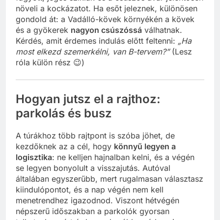
növeli a kockázatot. Ha esőt jeleznek, különösen
gondold át: a Vadálló-kövek környékén a kövek
és a gyökerek
nagyon csúszóssá
válhatnak.
Kérdés, amit érdemes indulás előtt feltenni:
„Ha
most elkezd szemerkélni, van B-tervem?”
(Lesz
róla külön rész 😉)
Hogyan jutsz el a rajthoz:
parkolás és busz
A túrákhoz több rajtpont is szóba jöhet, de
kezdőknek az a cél, hogy
könnyű legyen a
logisztika
: ne kelljen hajnalban kelni, és a végén
se legyen bonyolult a visszajutás. Autóval
általában egyszerűbb, mert rugalmasan választasz
kiindulópontot, és a nap végén nem kell
menetrendhez igazodnod. Viszont hétvégén
népszerű időszakban a parkolók gyorsan