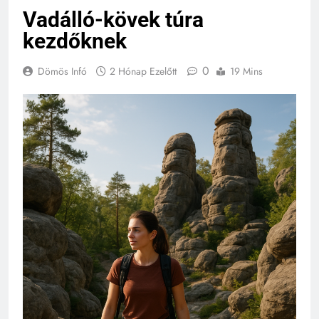
Vadálló-kövek túra
kezdőknek
0
Dömös Infó
2 Hónap Ezelőtt
19 Mins