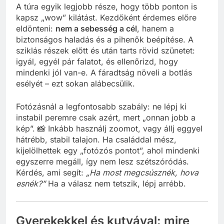
A túra egyik legjobb része, hogy több ponton is
kapsz „wow” kilátást. Kezdőként érdemes előre
eldönteni:
nem a sebesség a cél
, hanem a
biztonságos haladás és a pihenők beépítése. A
sziklás részek előtt és után tarts rövid szünetet:
igyál, egyél pár falatot, és ellenőrizd, hogy
mindenki jól van-e. A fáradtság növeli a botlás
esélyét – ezt sokan alábecsülik.
Fotózásnál a legfontosabb szabály: ne lépj ki
instabil peremre csak azért, mert „onnan jobb a
kép”. 📸 Inkább használj zoomot, vagy állj eggyel
hátrébb, stabil talajon. Ha családdal mész,
kijelölhettek egy „fotózós pontot”, ahol mindenki
egyszerre megáll, így nem lesz szétszóródás.
Kérdés, ami segít:
„Ha most megcsúsznék, hova
esnék?”
Ha a válasz nem tetszik, lépj arrébb.
Gyerekekkel és kutyával: mire