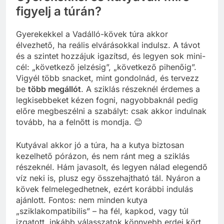
figyelj a túrán?
Gyerekekkel a Vadálló-kövek túra akkor
élvezhető, ha reális elvárásokkal indulsz. A távot
és a szintet hozzájuk igazítsd, és legyen sok mini-
cél: „következő jelzésig”, „következő pihenőig”.
Vigyél több snacket, mint gondolnád, és tervezz
be
több megállót
. A sziklás részeknél érdemes a
legkisebbeket kézen fogni, nagyobbaknál pedig
előre megbeszélni a szabályt: csak akkor indulnak
tovább, ha a felnőtt is mondja. 😊
Kutyával akkor jó a túra, ha a kutya biztosan
kezelhető pórázon, és nem ránt meg a sziklás
részeknél. Hám javasolt, és legyen nálad elegendő
víz neki is, plusz egy összehajtható tál. Nyáron a
kövek felmelegedhetnek, ezért korábbi indulás
ajánlott. Fontos: nem minden kutya
„sziklakompatibilis” – ha fél, kapkod, vagy túl
izgatott, inkább válasszatok könnyebb erdei kört.