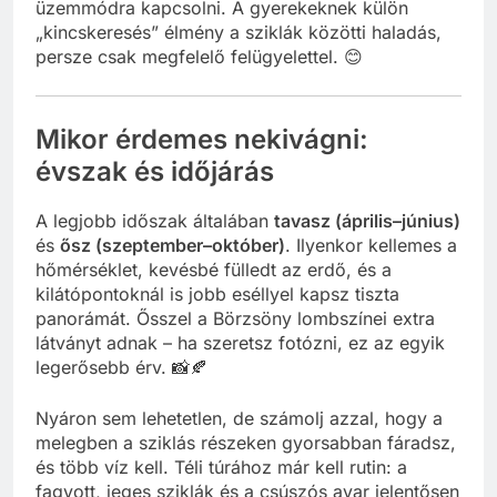
üzemmódra kapcsolni. A gyerekeknek külön
„kincskeresés” élmény a sziklák közötti haladás,
persze csak megfelelő felügyelettel. 😊
Mikor érdemes nekivágni:
évszak és időjárás
A legjobb időszak általában
tavasz (április–június)
és
ősz (szeptember–október)
. Ilyenkor kellemes a
hőmérséklet, kevésbé fülledt az erdő, és a
kilátópontoknál is jobb eséllyel kapsz tiszta
panorámát. Ősszel a Börzsöny lombszínei extra
látványt adnak – ha szeretsz fotózni, ez az egyik
legerősebb érv. 📸🍂
Nyáron sem lehetetlen, de számolj azzal, hogy a
melegben a sziklás részeken gyorsabban fáradsz,
és több víz kell. Téli túrához már kell rutin: a
fagyott, jeges sziklák és a csúszós avar jelentősen