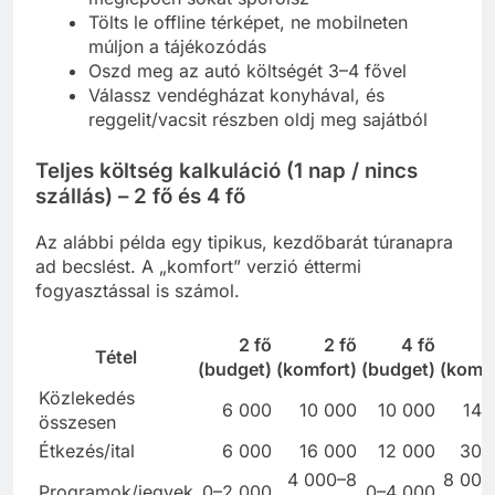
Tölts le offline térképet, ne mobilneten
múljon a tájékozódás
Oszd meg az autó költségét 3–4 fővel
Válassz vendégházat konyhával, és
reggelit/vacsit részben oldj meg sajátból
Teljes költség kalkuláció (1 nap / nincs
szállás) – 2 fő és 4 fő
Az alábbi példa egy tipikus, kezdőbarát túranapra
ad becslést. A „komfort” verzió éttermi
fogyasztással is számol.
2 fő
2 fő
4 fő
4
Tétel
(budget)
(komfort)
(budget)
(komfo
Közlekedés
6 000
10 000
10 000
14 
összesen
Étkezés/ital
6 000
16 000
12 000
30 
4 000–8
8 000
Programok/jegyek
0–2 000
0–4 000