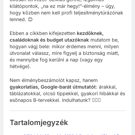
kilátópontok, „na ez már hegy!”-élmény – úgy,
hogy közben nem kell profi teljesítménytúrázónak
lenned. 😊
Ebben a cikkben kifejezetten
kezdőknek,
családoknak és budget utazóknak
mutatom be,
hogyan vágj bele: mikor érdemes menni, milyen
útvonalat válassz, mire figyelj a biztonság miatt,
és mennyibe fog kerülni a nap (vagy egy
hétvége).
Nem élménybeszámolót kapsz, hanem
gyakorlatias, Google-barát útmutatót
: árakkal,
táblázatokkal, olcsó tippekkel, gyakori hibákkal és
esőnapos B-tervekkel. Indulhatunk? 🚶‍♀️⛰️
Tartalomjegyzék