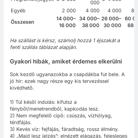
000
Egyéb
2 000
4 000
4 000
8 
14 000–
34 000–
26 000–
60 0
Összesen
16 000
38 000
30 000
68 
Ha szállást is kérsz, számolj hozzá 1 éjszakát a
fenti szállás táblázat alapján.
Gyakori hibák, amiket érdemes elkerülni
Sok kezdő ugyanazokba a csapdákba fut bele. A
jó hír: ezek nagy része egy kis tervezéssel
kivédhető.
1) Túl késői indulás: kifutsz a
fényből/menetrendből, kapkodás lesz.
2) Nem megfelelő cipő: csúszás, vízhólyag,
térdfájás.
3) Kevés víz: fejfájás, fáradtság, rossz élmény.
4) „Majd lesz jelzés”: elnézett elágazás, felesleges