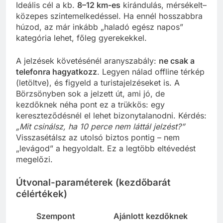
Ideális cél a kb.
8–12 km-es
kirándulás, mérsékelt–
közepes szintemelkedéssel. Ha ennél hosszabbra
húzod, az már inkább „haladó egész napos”
kategória lehet, főleg gyerekekkel.
A jelzések követésénél aranyszabály:
ne csak a
telefonra hagyatkozz
. Legyen nálad offline térkép
(letöltve), és figyeld a turistajelzéseket is. A
Börzsönyben sok a jelzett út, ami jó, de
kezdőknek néha pont ez a trükkös: egy
kereszteződésnél el lehet bizonytalanodni. Kérdés:
„Mit csinálsz, ha 10 perce nem láttál jelzést?”
Visszasétálsz az utolsó biztos pontig – nem
„levágod” a hegyoldalt. Ez a legtöbb eltévedést
megelőzi.
Útvonal-paraméterek (kezdőbarát
célértékek)
Szempont
Ajánlott kezdőknek