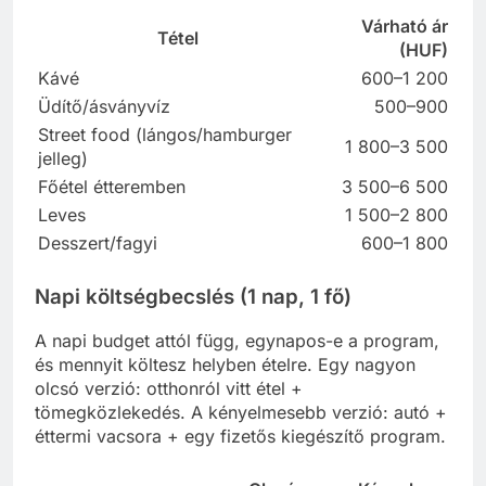
Várható ár
Tétel
(HUF)
Kávé
600–1 200
Üdítő/ásványvíz
500–900
Street food (lángos/hamburger
1 800–3 500
jelleg)
Főétel étteremben
3 500–6 500
Leves
1 500–2 800
Desszert/fagyi
600–1 800
Napi költségbecslés (1 nap, 1 fő)
A napi budget attól függ, egynapos-e a program,
és mennyit költesz helyben ételre. Egy nagyon
olcsó verzió: otthonról vitt étel +
tömegközlekedés. A kényelmesebb verzió: autó +
éttermi vacsora + egy fizetős kiegészítő program.