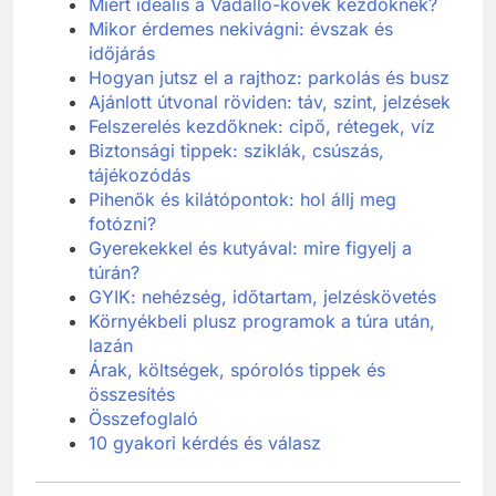
Miért ideális a Vadálló-kövek kezdőknek?
Mikor érdemes nekivágni: évszak és
időjárás
Hogyan jutsz el a rajthoz: parkolás és busz
Ajánlott útvonal röviden: táv, szint, jelzések
Felszerelés kezdőknek: cipő, rétegek, víz
Biztonsági tippek: sziklák, csúszás,
tájékozódás
Pihenők és kilátópontok: hol állj meg
fotózni?
Gyerekekkel és kutyával: mire figyelj a
túrán?
GYIK: nehézség, időtartam, jelzéskövetés
Környékbeli plusz programok a túra után,
lazán
Árak, költségek, spórolós tippek és
összesítés
Összefoglaló
10 gyakori kérdés és válasz