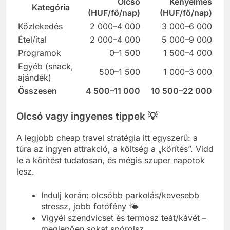
Olcsó
Kényelmes
Kategória
(HUF/fő/nap)
(HUF/fő/nap)
Közlekedés
2 000–4 000
3 000–6 000
Étel/ital
2 000–4 000
5 000–9 000
Programok
0–1 500
1 500–4 000
Egyéb (snack,
500–1 500
1 000–3 000
ajándék)
Összesen
4 500–11 000
10 500–22 000
Olcsó vagy ingyenes tippek 💡
A legjobb cheap travel stratégia itt egyszerű: a
túra az ingyen attrakció, a költség a „körítés”. Vidd
le a körítést tudatosan, és mégis szuper napotok
lesz.
Indulj korán: olcsóbb parkolás/kevesebb
stressz, jobb fotófény 🌤️
Vigyél szendvicset és termosz teát/kávét –
meglepően sokat spórolsz