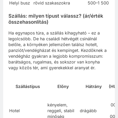
Helyi busz
rövid szakaszokra
500–1 500
Szállás: milyen típust válassz? (ár/érték
összehasonlítás)
Ha egynapos túra, a szállás kihagyható – ez a
legolcsóbb. De ha családi hétvégét csinálnál
belőle, a környéken jellemzően találsz hotelt,
panziót/vendégházat és kempinget. Kezdőknek a
vendégház gyakran a legjobb kompromisszum:
barátságos, rugalmas, és sokszor van konyha
vagy közös tér, ami gyerekekkel aranyat ér.
Szállástípus
Előny
Hátrány
(HU
é
3
kényelem,
00
Hotel
reggeli, stabil
drágább
6
minőség
000