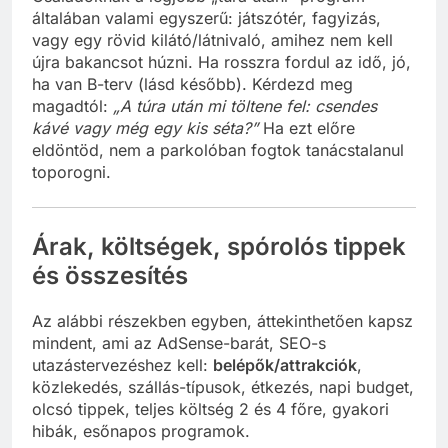
általában valami egyszerű: játszótér, fagyizás,
vagy egy rövid kilátó/látnivaló, amihez nem kell
újra bakancsot húzni. Ha rosszra fordul az idő, jó,
ha van B-terv (lásd később). Kérdezd meg
magadtól:
„A túra után mi töltene fel: csendes
kávé vagy még egy kis séta?”
Ha ezt előre
eldöntöd, nem a parkolóban fogtok tanácstalanul
toporogni.
Árak, költségek, spórolós tippek
és összesítés
Az alábbi részekben egyben, áttekinthetően kapsz
mindent, ami az AdSense-barát, SEO-s
utazástervezéshez kell:
belépők/attrakciók
,
közlekedés, szállás-típusok, étkezés, napi budget,
olcsó tippek, teljes költség 2 és 4 főre, gyakori
hibák, esőnapos programok.