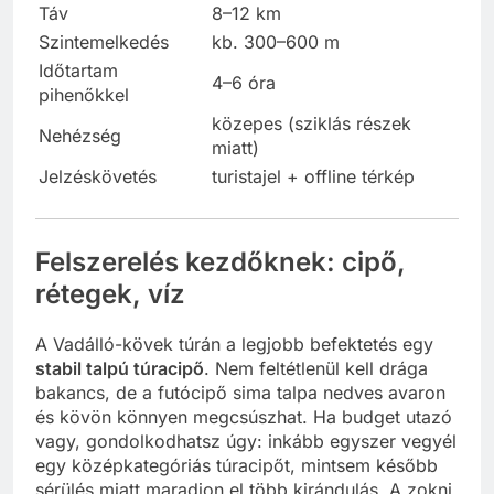
Táv
8–12 km
Szintemelkedés
kb. 300–600 m
Időtartam
4–6 óra
pihenőkkel
közepes (sziklás részek
Nehézség
miatt)
Jelzéskövetés
turistajel + offline térkép
Felszerelés kezdőknek: cipő,
rétegek, víz
A Vadálló-kövek túrán a legjobb befektetés egy
stabil talpú túracipő
. Nem feltétlenül kell drága
bakancs, de a futócipő sima talpa nedves avaron
és kövön könnyen megcsúszhat. Ha budget utazó
vagy, gondolkodhatsz úgy: inkább egyszer vegyél
egy középkategóriás túracipőt, mintsem később
sérülés miatt maradjon el több kirándulás. A zokni