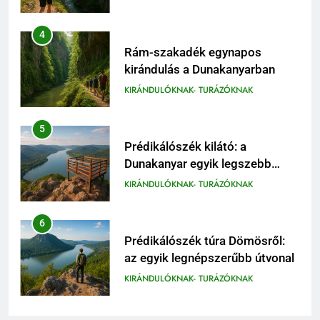
5
Prédikálószék kilátó: a
Dunakanyar egyik legszebb
panorámája
KIRÁNDULÓKNAK- TURÁZÓKNAK
6
Prédikálószék túra Dömösről:
az egyik legnépszerűbb útvonal
KIRÁNDULÓKNAK- TURÁZÓKNAK
7
Rám-szakadék családi
kirándulás: mit érdemes tudni
előtte
KIRÁNDULÓKNAK- TURÁZÓKNAK
8