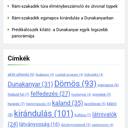
137
Rám-szakadék túra élménybeszámoló és útvonal tippek
Rám-szakadék: Magyarország
Rám-szakadék egynapos kirándulás a Dunakanyarban
egyik legizgalmasabb
kirándulóhelye
KIRÁNDULÓKNAK- TURÁZÓKNAK
Prédikálószék kilátó: a Dunakanyar egyik legszebb
panorámája
138
Dömös legendái és mondái –
mítoszok a Duna partján
Címkék
DÖMÖS HÍREI
KIRÁNDULÓKNAK- TURÁZÓKNAK
aktív pihenés
(6)
Budapest
(4)
családi program
(4)
Dobogókő
(4)
139
Dömös
(93)
Dunakanyar
(31)
egynapos
(6)
A Duna-kanyar gyöngyszeme:
felfedezés
(27)
fedezd fel
(7)
gyerekek
(5)
miért érdemes ellátogatni
fotóhelyek
(4)
kaland
(35)
Dömösre
KIRÁNDULÓKNAK- TURÁZÓKNAK
kilátó
hegyek
(7)
hegymászás
(5)
kezdőknek
(5)
kirándulás
(101)
látnivalók
(8)
kultúra
(7)
1
(24)
látványosság
(16)
látványosságok
(5)
naplemente
(4)
Rám-szakadék legjobb