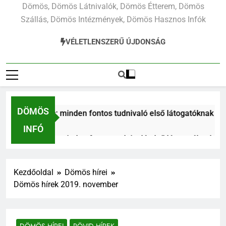
Dömös, Dömös Látnivalók, Dömös Étterem, Dömös
Szállás, Dömös Intézmények, Dömös Hasznos Infók
VÉLETLENSZERŰ ÚJDONSÁG
DÖMÖS
: minden fontos tudnivaló első látogatóknak
R
2 
INFÓ
: minden fontos tudnivaló első látogatóknak
R
2 
nalai a Pilisben
Prédikálószék kirándulás: mi
Kezdőoldal
Dömös hírei
1 Hét Ezelőtt
Dömös hírek 2019. november