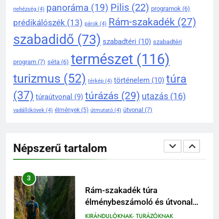
Pilis
(22)
panoráma
(19)
túraútvonalai a Pilisben
programok
(6)
nehézség
(4)
Rám-szakadék
(27)
prédikálószék
(13)
KIRÁNDULÓKNAK- TURÁZÓKNAK
párok
(4)
szabadidő
(73)
szabadtéri
(10)
szabadtéri
2
természet
(116)
Prédikálószék kirándulás:
program
(7)
séta
(6)
minden fontos tudnivaló első
turizmus
(52)
túra
történelem
(10)
térkép
(4)
látogatóknak
KIRÁNDULÓKNAK- TURÁZÓKNAK
(37)
túrázás
(29)
utazás
(16)
túraútvonal
(9)
útvonal
(7)
élmények
(5)
vadállókövek
(4)
útmutató
(4)
3
Rám-szakadék túra
élménybeszámoló és útvonal
Népszerű tartalom
tippek
KIRÁNDULÓKNAK- TURÁZÓKNAK
4
Rám-szakadék egynapos
kirándulás a Dunakanyarban
KIRÁNDULÓKNAK- TURÁZÓKNAK