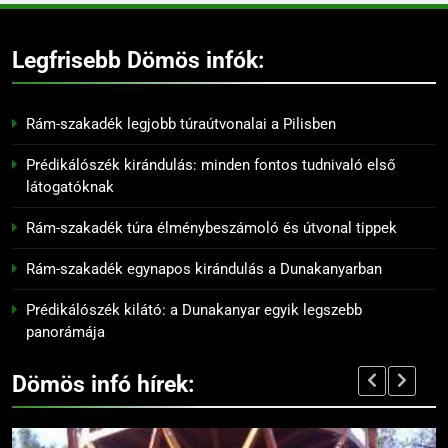
Prédikálószék túraútvonal:
hogyan juthatsz fel a kilátóhoz
Legfrisebb Dömös infók:
KIRÁNDULÓKNAK- TURÁZÓKNAK
Rám-szakadék legjobb túraútvonalai a Pilisben
9
Rám-szakadék titkos panoráma
Prédikálószék kirándulás: minden fontos tudnivaló első
pontjai
látogatóknak
KIRÁNDULÓKNAK- TURÁZÓKNAK
Rám-szakadék túra élménybeszámoló és útvonal tippek
10
Rám-szakadék egynapos kirándulás a Dunakanyarban
Dömös történelmi látnivalói
136
Prédikálószék kilátó: a Dunakanyar egyik legszebb
KIRÁNDULÓKNAK- TURÁZÓKNAK
Madárles és természetfotózás a
panorámája
Duna-Ipoly Nemzeti Parkban
Dömös infó hírek:
KIRÁNDULÓKNAK- TURÁZÓKNAK
11
Prédikálószék látnivalói: mit
137
érdemes megnézni a