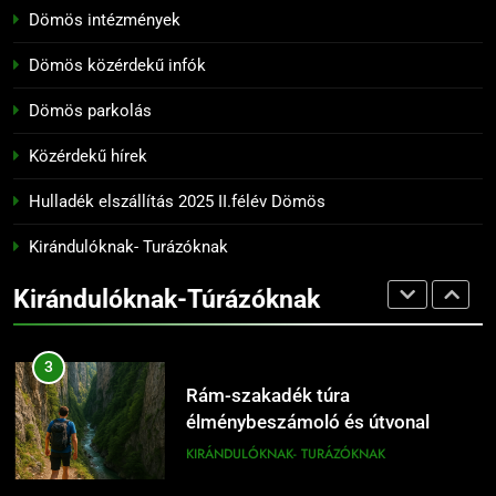
KIRÁNDULÓKNAK- TURÁZÓKNAK
Dömös intézmények
15
Dömös hajóállomás és
Dömös közérdekű infók
2
dunaparti séták
Prédikálószék kirándulás: minden
Dömös parkolás
KIRÁNDULÓKNAK- TURÁZÓKNAK
fontos tudnivaló első látogatóknak
Közérdekű hírek
KIRÁNDULÓKNAK- TURÁZÓKNAK
16
Hulladék elszállítás 2025 II.félév Dömös
Dömös látnivalók térképpel
3
KIRÁNDULÓKNAK- TURÁZÓKNAK
Kirándulóknak- Turázóknak
Rám-szakadék túra
élménybeszámoló és útvonal
Kirándulóknak-Túrázóknak
tippek
KIRÁNDULÓKNAK- TURÁZÓKNAK
17
Dömös legszebb sétái a Duna-
4
parton
Rám-szakadék egynapos
KIRÁNDULÓKNAK- TURÁZÓKNAK
kirándulás a Dunakanyarban
KIRÁNDULÓKNAK- TURÁZÓKNAK
18
Dömös Duna-part és panoráma