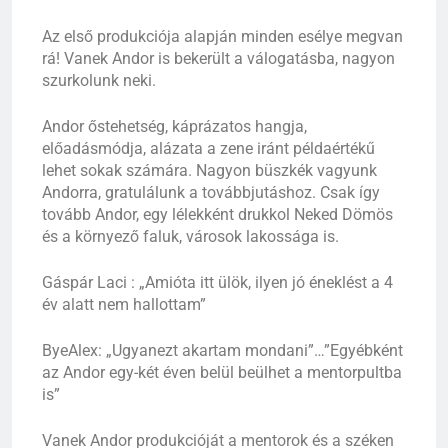
Az első produkciója alapján minden esélye megvan
rá! Vanek Andor is bekerült a válogatásba, nagyon
szurkolunk neki.
Andor őstehetség, káprázatos hangja,
előadásmódja, alázata a zene iránt példaértékű
lehet sokak számára. Nagyon büszkék vagyunk
Andorra, gratulálunk a továbbjutáshoz. Csak így
tovább Andor, egy lélekként drukkol Neked Dömös
és a környező faluk, városok lakossága is.
Gáspár Laci : „Amióta itt ülök, ilyen jó éneklést a 4
év alatt nem hallottam”
ByeAlex: „Ugyanezt akartam mondani”…”Egyébként
az Andor egy-két éven belül beülhet a mentorpultba
is”
Vanek Andor produkcióját a mentorok és a széken