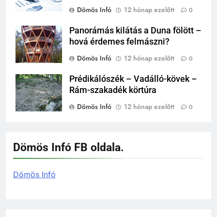
Dömös Infó
12 hónap ezelőtt
0
Panorámás kilátás a Duna fölött –
hová érdemes felmászni?
Dömös Infó
12 hónap ezelőtt
0
Prédikálószék – Vadálló-kövek –
Rám-szakadék körtúra
Dömös Infó
12 hónap ezelőtt
0
Dömös Infó FB oldala.
Dömös Infó