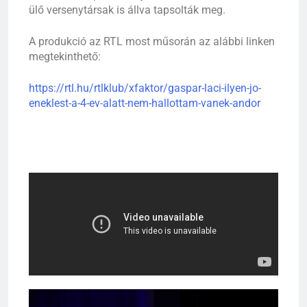
ülő versenytársak is állva tapsolták meg.
A produkció az RTL most műsorán az alábbi linken
megtekinthető:
https://rtl.hu/rtlklub/xfaktor/gaspar-laci-ilyen-jo-
eneklest-a-4-ev-alatt-nem-hallottam-vanek-andor