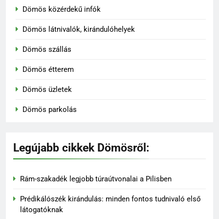
Dömös közérdekű infók
Dömös látnivalók, kirándulóhelyek
Dömös szállás
Dömös étterem
Dömös üzletek
Dömös parkolás
Legújabb cikkek Dömösről:
136
Madárles és természetfotózás
Rám-szakadék legjobb túraútvonalai a Pilisben
a Duna-Ipoly Nemzeti Parkban
Prédikálószék kirándulás: minden fontos tudnivaló első
KIRÁNDULÓKNAK- TURÁZÓKNAK
látogatóknak