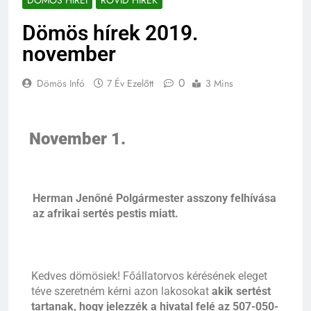
DÖMÖS HÍREI
RÖVID HÍREK
Dömös hírek 2019.
november
0
Dömös Infó
7 Év Ezelőtt
3 Mins
November 1.
Herman Jenőné Polgármester asszony felhívása
az afrikai sertés pestis miatt.
Kedves dömösiek! Főállatorvos kérésének eleget
téve szeretném kérni azon lakosokat
akik sertést
tartanak, hogy jelezzék a hivatal felé az 507-050-