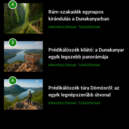
5
a Dunakanyarban
Prédikálószék kilátó: a Dunakanyar
KIRÁNDULÓKNAK- TURÁZÓKNAK
egyik legszebb panorámája
KIRÁNDULÓKNAK- TURÁZÓKNAK
19
Dömös egynapos túra a Pilisben
6
KIRÁNDULÓKNAK- TURÁZÓKNAK
Prédikálószék túra Dömösről: az
egyik legnépszerűbb útvonal
KIRÁNDULÓKNAK- TURÁZÓKNAK
20
Dömösi prépostság romjai:
7
történelmi látnivaló
Rám-szakadék családi kirándulás:
KIRÁNDULÓKNAK- TURÁZÓKNAK
mit érdemes tudni előtte
KIRÁNDULÓKNAK- TURÁZÓKNAK
21
Dömös hétvégi kirándulás
8
Budapest közelében
Prédikálószék túraútvonal: hogyan
KIRÁNDULÓKNAK- TURÁZÓKNAK