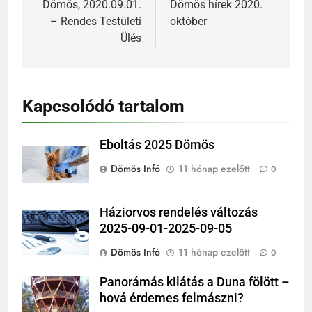
Dömös, 2020.09.01.
Dömös hírek 2020.
– Rendes Testületi
október
Ülés
Kapcsolódó tartalom
Eboltás 2025 Dömös
Dömös Infó
11 hónap ezelőtt
0
Háziorvos rendelés változás
2025-09-01-2025-09-05
Dömös Infó
11 hónap ezelőtt
0
Panorámás kilátás a Duna fölött –
hová érdemes felmászni?