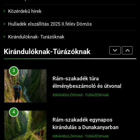
túraútvonalai a Pilisben
Közérdekű hírek
KIRÁNDULÓKNAK- TURÁZÓKNAK
15
Dömös hajóállomás és
Hulladék elszállítás 2025 II.félév Dömös
2
dunaparti séták
Kirándulóknak- Turázóknak
Prédikálószék kirándulás: minden
KIRÁNDULÓKNAK- TURÁZÓKNAK
fontos tudnivaló első látogatóknak
Kirándulóknak-Túrázóknak
KIRÁNDULÓKNAK- TURÁZÓKNAK
16
Dömös látnivalók térképpel
3
KIRÁNDULÓKNAK- TURÁZÓKNAK
Rám-szakadék túra
élménybeszámoló és útvonal
tippek
KIRÁNDULÓKNAK- TURÁZÓKNAK
17
Dömös legszebb sétái a Duna-
4
parton
Rám-szakadék egynapos
KIRÁNDULÓKNAK- TURÁZÓKNAK
kirándulás a Dunakanyarban
KIRÁNDULÓKNAK- TURÁZÓKNAK
18