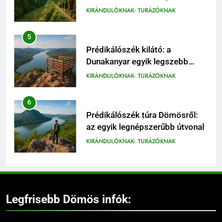
KIRÁNDULÓKNAK- TURÁZÓKNAK
5
Prédikálószék kilátó: a
Dunakanyar egyik legszebb
panorámája
KIRÁNDULÓKNAK- TURÁZÓKNAK
6
Prédikálószék túra Dömösről:
az egyik legnépszerűbb útvonal
KIRÁNDULÓKNAK- TURÁZÓKNAK
7
Rám-szakadék családi
kirándulás: mit érdemes tudni
Legfrisebb Dömös infók:
előtte
KIRÁNDULÓKNAK- TURÁZÓKNAK