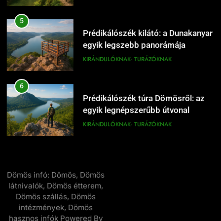
Dömös Duna-part és panoráma
5
a Dunakanyarban
Prédikálószék kilátó: a Dunakanyar
KIRÁNDULÓKNAK- TURÁZÓKNAK
egyik legszebb panorámája
KIRÁNDULÓKNAK- TURÁZÓKNAK
19
Dömös egynapos túra a Pilisben
6
KIRÁNDULÓKNAK- TURÁZÓKNAK
Prédikálószék túra Dömösről: az
egyik legnépszerűbb útvonal
KIRÁNDULÓKNAK- TURÁZÓKNAK
20
Dömösi prépostság romjai:
7
történelmi látnivaló
Rám-szakadék családi kirándulás:
KIRÁNDULÓKNAK- TURÁZÓKNAK
Dömös infó: Dömös, Dömös
mit érdemes tudni előtte
látnivalók, Dömös étterem,
KIRÁNDULÓKNAK- TURÁZÓKNAK
21
Dömös szállás, Dömös
intézmények, Dömös
Dömös hétvégi kirándulás
8
hasznos infók Powered By
Budapest közelében