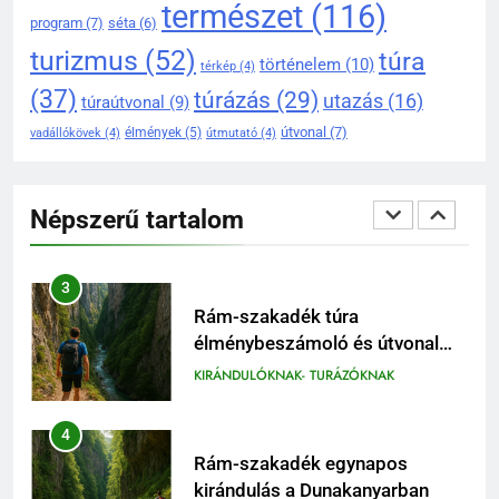
természet
(116)
Rám-szakadék legjobb
program
(7)
séta
(6)
túraútvonalai a Pilisben
turizmus
(52)
túra
történelem
(10)
térkép
(4)
KIRÁNDULÓKNAK- TURÁZÓKNAK
(37)
túrázás
(29)
utazás
(16)
túraútvonal
(9)
útvonal
(7)
élmények
(5)
vadállókövek
(4)
útmutató
(4)
2
Prédikálószék kirándulás:
minden fontos tudnivaló első
Népszerű tartalom
látogatóknak
KIRÁNDULÓKNAK- TURÁZÓKNAK
3
Rám-szakadék túra
élménybeszámoló és útvonal
tippek
KIRÁNDULÓKNAK- TURÁZÓKNAK
4
Rám-szakadék egynapos
kirándulás a Dunakanyarban