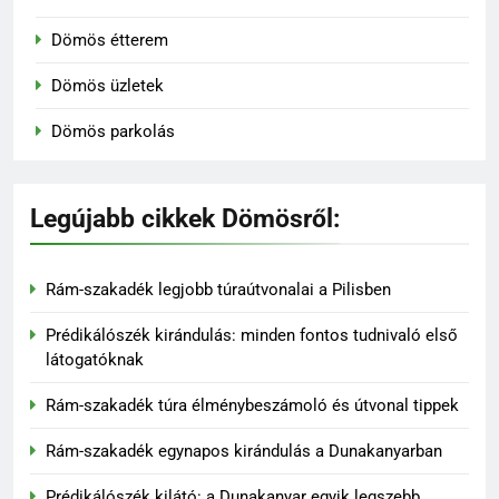
Dömös étterem
Dömös üzletek
Dömös parkolás
Legújabb cikkek Dömösről:
Rám-szakadék legjobb túraútvonalai a Pilisben
Prédikálószék kirándulás: minden fontos tudnivaló első
látogatóknak
136
Rám-szakadék túra élménybeszámoló és útvonal tippek
Madárles és természetfotózás
Rám-szakadék egynapos kirándulás a Dunakanyarban
a Duna-Ipoly Nemzeti Parkban
KIRÁNDULÓKNAK- TURÁZÓKNAK
Prédikálószék kilátó: a Dunakanyar egyik legszebb