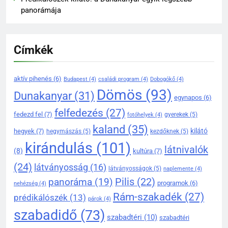
panorámája
137
Rám-szakadék: Magyarország
Címkék
egyik legizgalmasabb
kirándulóhelye
KIRÁNDULÓKNAK- TURÁZÓKNAK
aktív pihenés
(6)
Budapest
(4)
családi program
(4)
Dobogókő
(4)
138
Dömös
(93)
Dunakanyar
(31)
Dömös legendái és mondái –
egynapos
(6)
mítoszok a Duna partján
felfedezés
(27)
fedezd fel
(7)
gyerekek
(5)
fotóhelyek
(4)
DÖMÖS HÍREI
kaland
(35)
kilátó
hegyek
(7)
hegymászás
(5)
kezdőknek
(5)
KIRÁNDULÓKNAK- TURÁZÓKNAK
kirándulás
(101)
látnivalók
(8)
kultúra
(7)
139
(24)
látványosság
(16)
látványosságok
(5)
naplemente
(4)
A Duna-kanyar gyöngyszeme:
Pilis
(22)
panoráma
(19)
miért érdemes ellátogatni
programok
(6)
nehézség
(4)
Dömösre
Rám-szakadék
(27)
prédikálószék
(13)
KIRÁNDULÓKNAK- TURÁZÓKNAK
párok
(4)
szabadidő
(73)
szabadtéri
(10)
szabadtéri
1