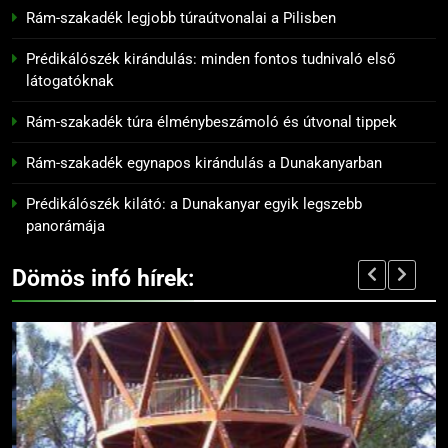
Rám-szakadék legjobb túraútvonalai a Pilisben
8
Prédikálószék túraútvonal:
Prédikálószék kirándulás: minden fontos tudnivaló első
hogyan juthatsz fel a kilátóhoz
látogatóknak
KIRÁNDULÓKNAK- TURÁZÓKNAK
Rám-szakadék túra élménybeszámoló és útvonal tippek
9
Rám-szakadék egynapos kirándulás a Dunakanyarban
Rám-szakadék titkos panoráma
pontjai
Prédikálószék kilátó: a Dunakanyar egyik legszebb
panorámája
KIRÁNDULÓKNAK- TURÁZÓKNAK
Dömös infó hírek:
10
Dömös történelmi látnivalói
136
KIRÁNDULÓKNAK- TURÁZÓKNAK
Madárles és természetfotózás a
Duna-Ipoly Nemzeti Parkban
KIRÁNDULÓKNAK- TURÁZÓKNAK
11
Prédikálószék látnivalói: mit